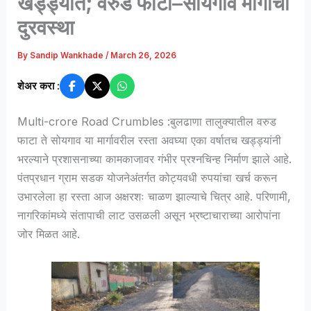
खड्ड्यात; वरुड फाटा–सोयगाव मार्गाची
दुरवस्था
By
Sandip Wankhade
/
March 26, 2026
शेअर करा :
Multi-crore Road Crumbles :बुलढाणा तालुक्यातील वरुड
फाटा ते सोयगाव या मार्गावरील रस्ता अवघ्या एका वर्षातच खड्ड्यांनी
भरल्याने प्रशासनाच्या कामकाजावर गंभीर प्रश्नचिन्ह निर्माण झाले आहे.
पंतप्रधान ग्राम सडक योजनेअंतर्गत कोट्यवधी रुपयांचा खर्च करून
उभारलेला हा रस्ता आज अक्षरशः चाळण झाल्याचे चित्र आहे. परिणामी,
नागरिकांमध्ये संतापाची लाट उसळली असून भ्रष्टाचाराच्या आरोपांना
जोर मिळत आहे.