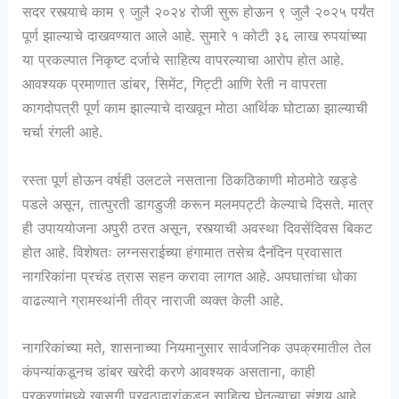
सदर रस्त्याचे काम ९ जुलै २०२४ रोजी सुरू होऊन ९ जुलै २०२५ पर्यंत
पूर्ण झाल्याचे दाखवण्यात आले आहे. सुमारे १ कोटी ३६ लाख रुपयांच्या
या प्रकल्पात निकृष्ट दर्जाचे साहित्य वापरल्याचा आरोप होत आहे.
आवश्यक प्रमाणात डांबर, सिमेंट, गिट्टी आणि रेती न वापरता
कागदोपत्री पूर्ण काम झाल्याचे दाखवून मोठा आर्थिक घोटाळा झाल्याची
चर्चा रंगली आहे.
रस्ता पूर्ण होऊन वर्षही उलटले नसताना ठिकठिकाणी मोठमोठे खड्डे
पडले असून, तात्पुरती डागडुजी करून मलमपट्टी केल्याचे दिसते. मात्र
ही उपाययोजना अपुरी ठरत असून, रस्त्याची अवस्था दिवसेंदिवस बिकट
होत आहे. विशेषतः लग्नसराईच्या हंगामात तसेच दैनंदिन प्रवासात
नागरिकांना प्रचंड त्रास सहन करावा लागत आहे. अपघातांचा धोका
वाढल्याने ग्रामस्थांनी तीव्र नाराजी व्यक्त केली आहे.
नागरिकांच्या मते, शासनाच्या नियमानुसार सार्वजनिक उपक्रमातील तेल
कंपन्यांकडूनच डांबर खरेदी करणे आवश्यक असताना, काही
प्रकरणांमध्ये खासगी पुरवठादारांकडून साहित्य घेतल्याचा संशय आहे.