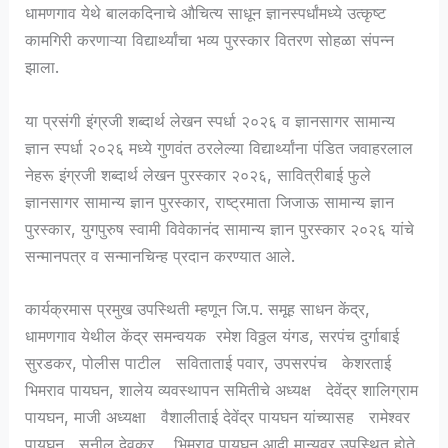
धामणगाव येथे बालकदिनाचे औचित्य साधून ज्ञानस्पर्धांमध्ये उत्कृष्ट
कामगिरी करणाऱ्या विद्यार्थ्यांचा भव्य पुरस्कार वितरण सोहळा संपन्न
झाला.
या प्रसंगी इंग्रजी शब्दार्थ लेखन स्पर्धा २०२६ व ज्ञानसागर सामान्य
ज्ञान स्पर्धा २०२६ मध्ये गुणवंत ठरलेल्या विद्यार्थ्यांना पंडित जवाहरलाल
नेहरू इंग्रजी शब्दार्थ लेखन पुरस्कार २०२६, सावित्रीबाई फुले
ज्ञानसागर सामान्य ज्ञान पुरस्कार, राष्ट्रमाता जिजाऊ सामान्य ज्ञान
पुरस्कार, युगपुरुष स्वामी विवेकानंद सामान्य ज्ञान पुरस्कार २०२६ यांचे
सन्मानपत्र व सन्मानचिन्ह प्रदान करण्यात आले.
कार्यक्रमास प्रमुख उपस्थिती म्हणून जि.प. समूह साधन केंद्र,
धामणगाव येथील केंद्र समन्वयक रमेश विठ्ठल यंगड, सरपंच दुर्गाबाई
सुरडकर, पोलीस पाटील सविताताई पवार, उपसरपंच केशरताई
भिमराव पायघन, शालेय व्यवस्थापन समितीचे अध्यक्ष देवेंद्र शालिग्राम
पायघन, माजी अध्यक्षा वैशालीताई देवेंद्र पायघन यांच्यासह रामेश्वर
पायघन, सुनील देवकर, भिमराव पायघन आदी मान्यवर उपस्थित होते.