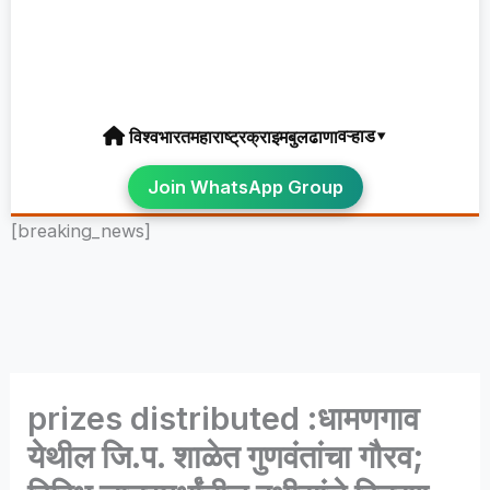
वऱ्हाड▾
विश्व
भारत
महाराष्ट्र
क्राइम
बुलढाणा
Join WhatsApp Group
[breaking_news]
prizes distributed :धामणगाव
येथील जि.प. शाळेत गुणवंतांचा गौरव;