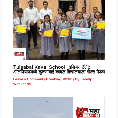
Tulsabai Kaval School : इंडियन टॅलेंट
ओलंपियाडमध्ये तुळसाबाई कावल विद्यालयाला गोल्ड मेडल
Leave a Comment
/
Breaking
,
अकोला
/ By
Sandip
Wankhade