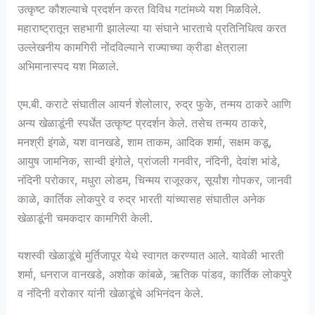
उत्कृष्ट कौशल्याचे प्रदर्शन करत विविध गटांमध्ये यश मिळविले.
महाराष्ट्रातून सहभागी झालेल्या या संघाने भारताचे प्रतिनिधित्व करत
उल्लेखनीय कामगिरी नोंदविल्याने राज्याच्या क्रीडा क्षेत्राला
अभिमानास्पद यश मिळाले.
एम.बी. कराटे संघातील आयर्न शेलोलार, रुद्र फुके, तन्मय ठाकरे आणि
अन्य खेळाडूंनी स्पर्धेत उत्कृष्ट प्रदर्शन केले. तसेच तन्मय ठाकरे,
मनश्री इंगळे, यश वानखडे, शाम ताकम, आदिक शर्मा, सक्षम कडू,
आयुष जामनिक, सान्वी इंगोले, प्रांजली गनवीर, नंदिनी, देवांश भांडे,
नंदिनी परोकार, मधुरा लोडम, चिन्मय राजूरकर, सूर्यांश गोपकर, जानवी
काळे, कार्तिक लोकपुरे व रुद्र भारती यांच्यासह संघातील अनेक
खेळाडूंनी चमकदार कामगिरी केली.
यशस्वी खेळाडूंचे मुर्तिजापूर येथे स्वागत करण्यात आले. यावेळी भारती
शर्मा, धनराज वानखडे, अशोक कांबळे, ऋतिक पांडव, कार्तिक लोकपुरे
व नंदिनी वरोकार यांनी खेळाडूंचे अभिनंदन केले.