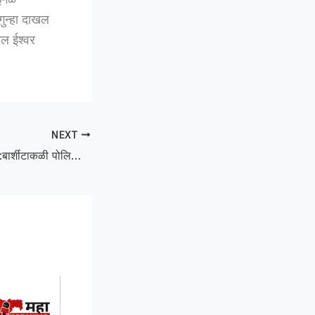
गुन्हा दाखल
बल ईश्वर
NEXT
Barshitakli Police :बार्शीटाकळी पोलिसांच्या अवैध गावठी दारू व जुगार अड्ड्यांवर धाडी