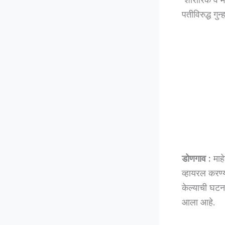
पतीविरुद्ध ग
डोणगाव :
माह
व्हायरल करण्
केल्याची घटन
आला आहे.