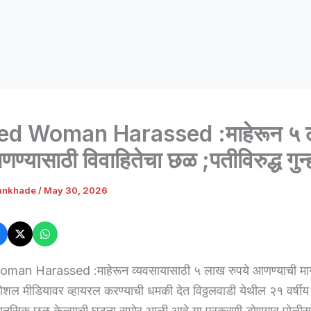
ed Woman Harassed :माहेरून ५ 
णण्यासाठी विवाहितेचा छळ ;पतीविरुद्ध गुन
ankhade
/
May 30, 2026
man Harassed :माहेरून व्यवसायासाठी ५ लाख रुपये आणण्याची म
शल मीडियावर व्हायरल करण्याची धमकी देत विठ्ठलवाडी येथील २१ वर्षीय 
ानसिक छळ केल्याची घटना समोर आली आहे.या प्रकरणी डोणगाव पोलीस 