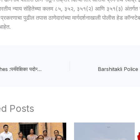
ध भारतीय न्याय संहितेच्या कलम ८५, ३५२, ३५१(२) आणि ३५१(३) अंतर्गत 
प्रकरणाचा पुढील तपास ठाणेदारांच्या मार्गदर्शनाखाली पोलीस हेड कॉन्स्टे
आहेत.
High Court Quashes :पर्यवेक्षिका पदोन्नतीतील ४५ वर्षांची जाचक अट उच्च न्यायालयाकडून रद्द
ed Posts