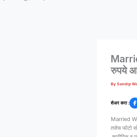
Marri
रुपये आ
By
Sandip W
शेअर करा :
Married Wo
तसेच फोटो सो
शारीरिक व म