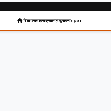
विश्व
भारत
महाराष्ट्र
क्राइम
बुलढाणा
वऱ्हाड▾