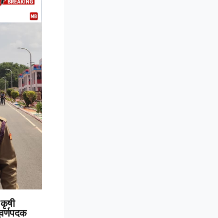
कृषी
 सुवर्णपदक