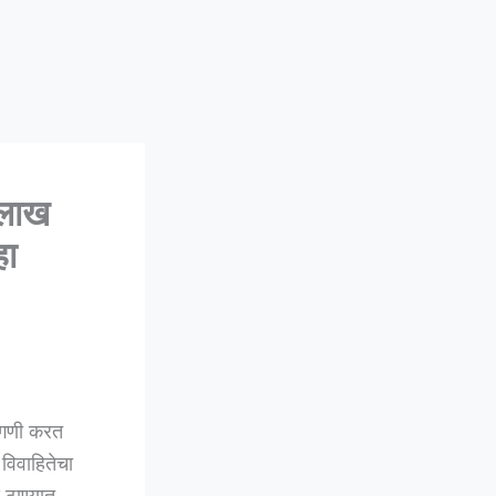
लाख
्हा
ागणी करत
विवाहितेचा
ठाण्यात