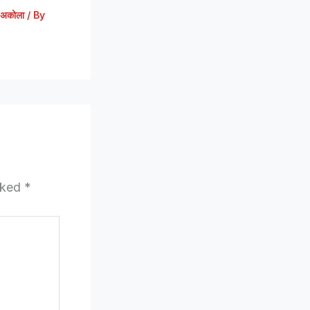
अकोला
/ By
arked
*