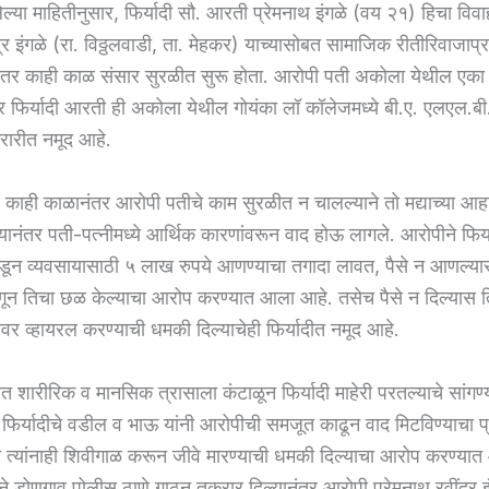
ेल्या माहितीनुसार, फिर्यादी सौ. आरती प्रेमनाथ इंगळे (वय २१) हिचा विव
द्र इंगळे (रा. विठ्ठलवाडी, ता. मेहकर) याच्यासोबत सामाजिक रीतीरिवाजाप्
नंतर काही काळ संसार सुरळीत सुरू होता. आरोपी पती अकोला येथील एका
 फिर्यादी आरती ही अकोला येथील गोयंका लॉ कॉलेजमध्ये बी.ए. एलएल.बी.
रारीत नमूद आहे.
, काही काळानंतर आरोपी पतीचे काम सुरळीत न चालल्याने तो मद्याच्या आहार
यानंतर पती-पत्नीमध्ये आर्थिक कारणांवरून वाद होऊ लागले. आरोपीने फिर्य
ून व्यवसायासाठी ५ लाख रुपये आणण्याचा तगादा लावत, पैसे न आणल्यास
गून तिचा छळ केल्याचा आरोप करण्यात आला आहे. तसेच पैसे न दिल्यास त
र व्हायरल करण्याची धमकी दिल्याचेही फिर्यादीत नमूद आहे.
 शारीरिक व मानसिक त्रासाला कंटाळून फिर्यादी माहेरी परतल्याचे सांगण
र फिर्यादीचे वडील व भाऊ यांनी आरोपीची समजूत काढून वाद मिटविण्याचा प्
े त्यांनाही शिवीगाळ करून जीवे मारण्याची धमकी दिल्याचा आरोप करण्या
ने डोणगाव पोलीस ठाणे गाठून तक्रार दिल्यानंतर आरोपी प्रेमनाथ रवींद्र इ