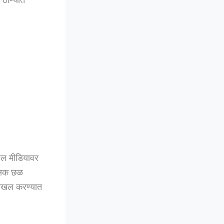
शल मीडियावर
नसिक छळ
 दाखल करण्यात