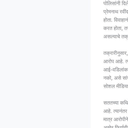
पोलिसांनी दिल
प्रेमनाथ रवीं
होता. विवाहा
करत होता, तर
असल्याचे तक्
तक्रारीनुसार
आरोप आहे. त्
आई-वडिलांकड
नको, असे सां
सोशल मीडियाव
सततच्या कथित
आहे. त्यानंत
मात्र आरोपीन
अखेर फिर्यादी