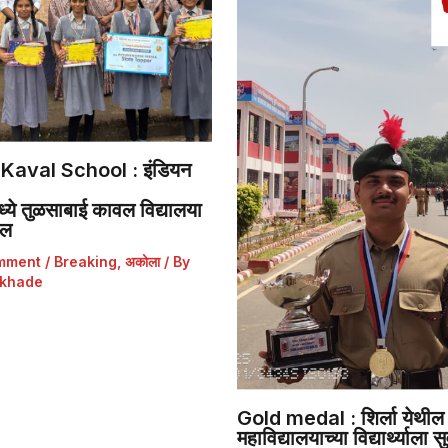
Kaval School : इंडियन
ये तुळसाबाई कावल विद्यालया
डल
mment
/
Breaking
,
अकोला
/ By
khade
Gold medal : शिर्ला येथील 
महाविद्यालयाच्या विद्यार्थ्याला