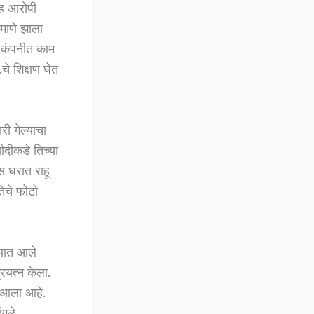
ाह आरोपी
रमाणे झाला
 कंपनीत काम
चे शिक्षण घेत
ी गेल्याचा
ादीकडे तिच्या
 घरात राहू
िचे फोटो
्यात आले
रयत्न केला.
त आला आहे.
ंगळे