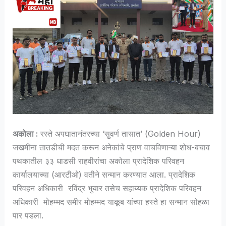
अकोला :
रस्ते अपघातानंतरच्या ‘सुवर्ण तासात’ (Golden Hour)
जखमींना तातडीची मदत करून अनेकांचे प्राण वाचविणाऱ्या शोध-बचाव
पथकातील ३३ धाडसी राहवीरांचा अकोला प्रादेशिक परिवहन
कार्यालयाच्या (आरटीओ) वतीने सन्मान करण्यात आला. प्रादेशिक
परिवहन अधिकारी रविंद्र भुयार तसेच सहाय्यक प्रादेशिक परिवहन
अधिकारी मोहम्मद समीर मोहम्मद याकूब यांच्या हस्ते हा सन्मान सोहळा
पार पडला.