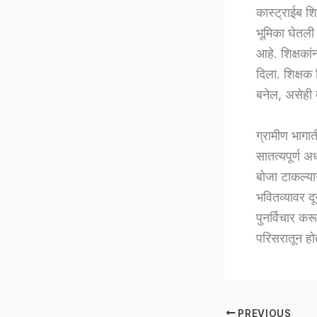
कास्ट्राईब शिक
भूमिका घेतली आ
आहे. शिक्षकांन
दिला. शिक्षक
बनेल, असेही त्
ग्रामीण भागा
सातत्यपूर्ण 
बोजा टाकल्यास
भवितव्यावर दू
पुनर्विचार करू
परिसरातून हो
PREVIOUS