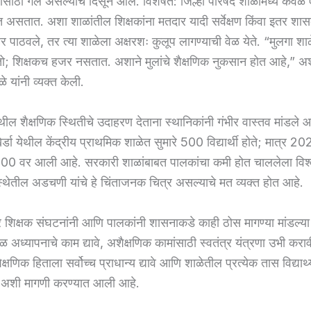
ाठी गेले असल्याचे दिसून आले. विशेषत: जिल्हा परिषद शाळांमध्ये केवळ 
रत असतात. अशा शाळांतील शिक्षकांना मतदार यादी सर्वेक्षण किंवा इतर शा
ेर पाठवले, तर त्या शाळेला अक्षरशः कुलूप लागण्याची वेळ येते. “मुलगा शा
तो; शिक्षकच हजर नसतात. अशाने मुलांचे शैक्षणिक नुकसान होत आहे,” 
े यांनी व्यक्त केली.
ेथील शैक्षणिक स्थितीचे उदाहरण देताना स्थानिकांनी गंभीर वास्तव मांडले
डा येथील केंद्रीय प्राथमिक शाळेत सुमारे 500 विद्यार्थी होते; मात्र 202
 100 वर आली आहे. सरकारी शाळांबाबत पालकांचा कमी होत चाललेला वि
वस्थेतील अडचणी यांचे हे चिंताजनक चित्र असल्याचे मत व्यक्त होत आहे.
मीवर शिक्षक संघटनांनी आणि पालकांनी शासनाकडे काही ठोस मागण्या मांडल्य
वळ अध्यापनाचे काम द्यावे, अशैक्षणिक कामांसाठी स्वतंत्र यंत्रणा उभी कराव
या शैक्षणिक हिताला सर्वोच्च प्राधान्य द्यावे आणि शाळेतील प्रत्येक तास विद्यार्थ
ा, अशी मागणी करण्यात आली आहे.