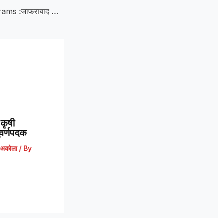
Speeding Nexon rams :जाफराबाद चौफुलीवर भरधाव नेकसॉनची बलेनोला धडक; चालक जखमी, गुन्हा दाखल
कृषी
 सुवर्णपदक
अकोला
/ By