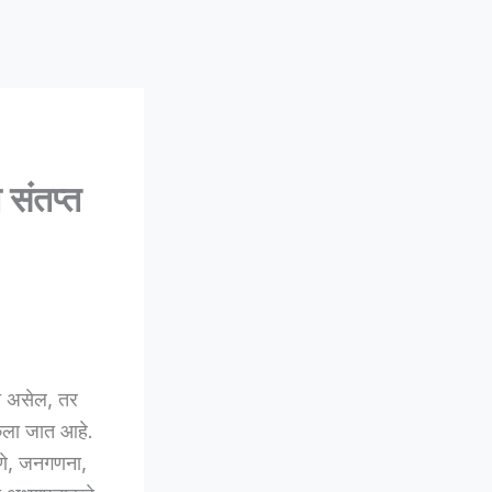
;
ा संतप्त
ाचे असेल, तर
ेला जात आहे.
षणे, जनगणना,