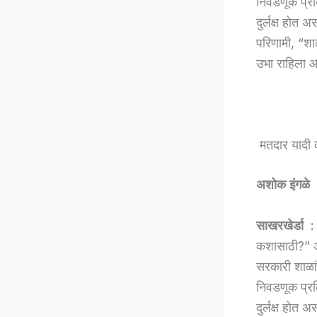
निवडणूक प्रक्
दुर्लक्ष होत
परिणामी, “शा
उभा राहिला आ
मतदार यादी की
अशोक इंगळे
साखरखेर्डा :
कशासाठी?” अ
सरकारी शाळांत
निवडणूक प्रक्
दुर्लक्ष होत