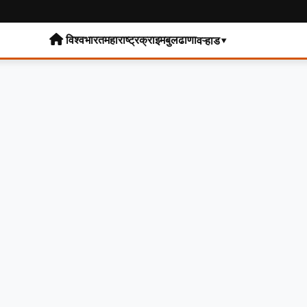
विश्व
भारत
महाराष्ट्र
क्राइम
बुलढाणा
वऱ्हाड▾