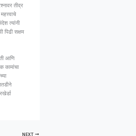
रश्नावर तीव्र
हत्त्वाचे
ंदेश त्यांनी
ी पिढी सक्षम
थिती आणि
िक कामांचा
च्या
ातडीने
खेर्डा
NEXT