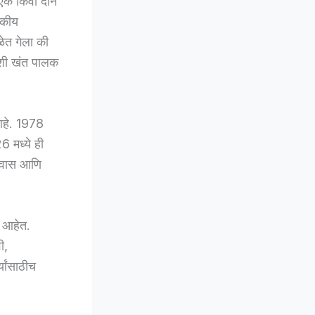
एक किंवा दोन
सकीय
ळेत गेला की
अशी खंत पालक
 आहे. 1978
6 मध्ये ही
श्वास आणि
ा आहेत.
ी,
्यांसाठीच