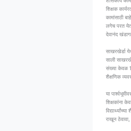
शासकीय कामास
शिक्षक कार्य
कामांसाठी बाह
लगेच परत ये
देवानंद खंडागळ
साखरखेर्डा य
साली साखरखेर्
संख्या केवळ
शैक्षणिक व्य
या पार्श्वभू
शिक्षकांना के
विद्यार्थ्यांच्
राखून ठेवाव