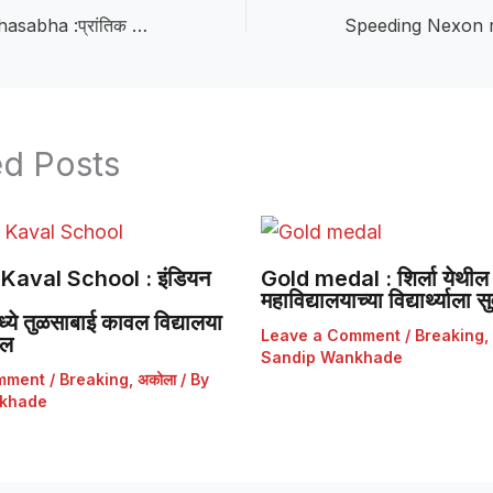
Prantik Tailik Mahasabha :प्रांतिक तैलिक महासभा सामाजिक बांधिलकी जपणारी संघटना : माजी खासदार रामदास तडस
ed Posts
Kaval School : इंडियन
Gold medal : शिर्ला येथील 
महाविद्यालयाच्या विद्यार्थ्याला
ये तुळसाबाई कावल विद्यालया
Leave a Comment
/
Breaking
,
डल
Sandip Wankhade
mment
/
Breaking
,
अकोला
/ By
khade