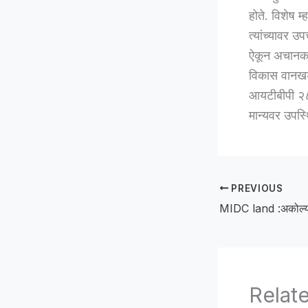
होते. विशेष 
त्यांच्यावर उ
ऐकून अचानक 
विकास वानखडे
आयटीबीपी २८ 
मान्यवर उपस्थ
PREVIOUS
Relat