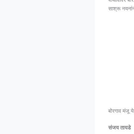
साश्रू नयनांन
बोरगाव मंजू 
संजय तायडे