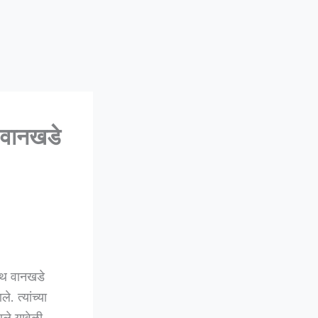
वानखडे
ाथ वानखडे
. त्यांच्या
ले.यावेळी