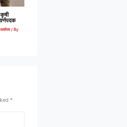
कृषी
 सुवर्णपदक
अकोला
/ By
arked
*