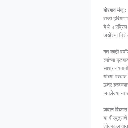
बोरगाव मंजू
: 
राज्य हरियाणा
येथे ५ एप्रि
अखेरचा निरोप
गत काही वर्षा
त्यांच्या मूळ
साश्रुनयनांन
यांच्या पश्चा
छत्र हरवल्यान
जगलेल्या या 
जवान विकास व
या वीरपुत्राच
शोकाकुल वाता