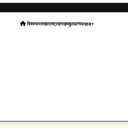
विश्व
भारत
महाराष्ट्र
क्राइम
बुलढाणा
वऱ्हाड▾