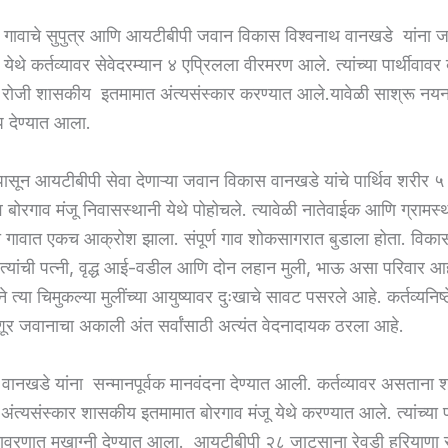
गावाचे सुपुत्र आणि आयटीबीपी जवान विकास विश्वनाथ वानखडे यांना जा
 येथे कर्तव्यावर सेवेदरम्यान ४ एप्रिलला वीरमरण आले. त्यांच्या पार्थीवावर 
ल रोजी शासकीय इतमामात अंत्यसंस्कार करण्यात आले.यावेळी साश्रू नयनांन
 देण्यात आला.
ंपासून आयटीबीपी सेवा देणाऱ्या जवान विकास वानखडे यांचे पार्थिव शरीर 
गाव बोरगाव मंजू निवासस्थानी येथे पोहोचले. त्यावेळी नातेवाईक आणि ग्रामस्था
ी गावात एकच आक्रोश झाला. संपूर्ण गाव शोकसागरात बुडाला होता. विक
त त्यांची पत्नी, वृद्ध आई-वडील आणि दोन लहान मुली, भाऊ असा परिवार आह
े त्या चिमुकल्या मुलींच्या आयुष्यावर दुःखाचे सावट पसरले आहे. कर्तव्यनिष्
शूर जवानाचा अकाली अंत सर्वांसाठी अत्यंत वेदनादायक ठरला आहे.
ानखडे यांना सन्मानपूर्वक मानवंदना देण्यात आली. कर्तव्यावर असताना श
े अंत्यसंस्कार शासकीय इतमामात बोरगाव मंजू येथे करण्यात आले. त्यांच्या प
वरणात मुखाग्नी देण्यात आला. आयटीबीपी २८ जाटुसाना रेवडी हरियाणा रा