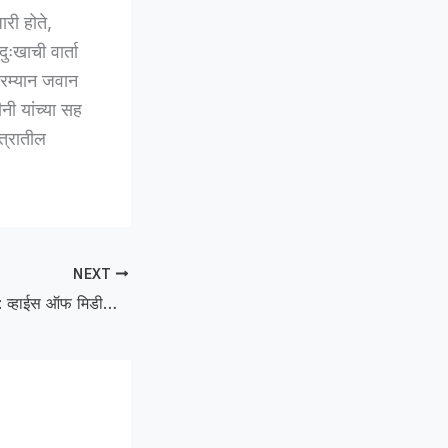
री होते,
ुःखाची वार्ता
रम्यान जवान
नी यांच्या सह
त्रातील
NEXT
Shankarrao Jogi : व्हाईस ऑफ मिडीयाच्या अकोला जिल्हाध्यक्षपदी शंकरराव जोगी