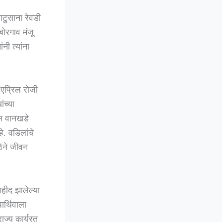
टुसाना रेवडी
बोरगाव मंजू
ी त्यांना
५ एप्रिल रोजी
ंच्या
ास वानखडे
े. वडिलांचे
ठेने जीवन
हीद झालेल्या
ार्थिवाला
ज्य कार्यरत