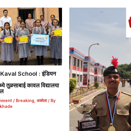
Kaval School : इंडियन
ये तुळसाबाई कावल विद्यालया
डल
mment
/
Breaking
,
अकोला
/ By
khade