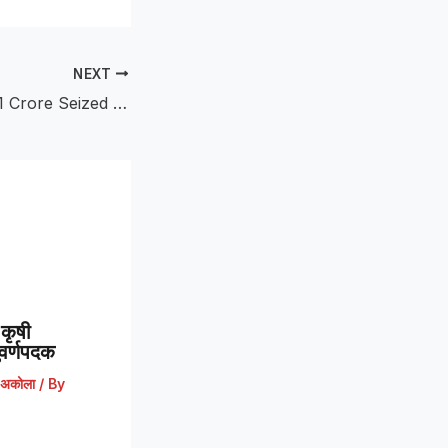
NEXT
Gutkha Worth 1.31 Crore Seized : समृद्धी महामार्गावर १.३१ कोटींचा गुटखा जप्त; महामार्ग पोलिसांची मोठी कारवाई
कृषी
 सुवर्णपदक
अकोला
/ By