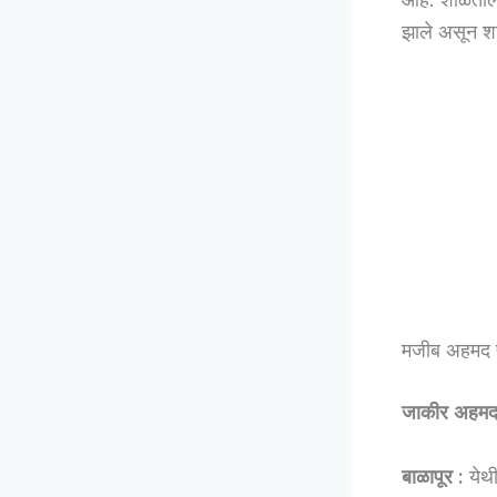
झाले असून शा
मजीब अहमद प्र
जाकीर अहम
बाळापूर :
येथी