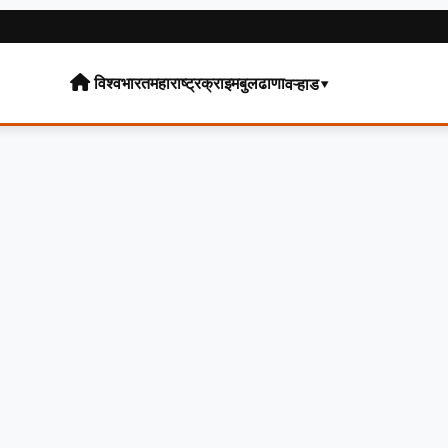
विश्व
भारत
महाराष्ट्र
क्राइम
बुलढाणा
वऱ्हाड▾