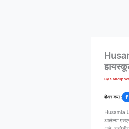
Husami
हायस्क
By
Sandip W
शेअर करा :
Husamia Urdu
आलेल्या एसए
आहे. शाळेतील ए