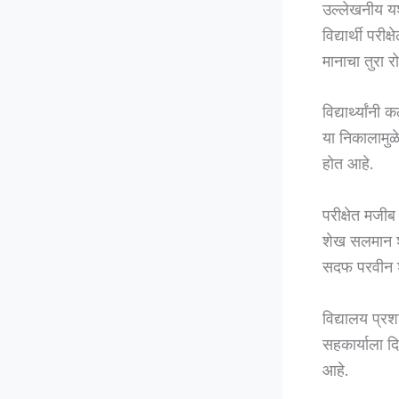
उल्लेखनीय य
विद्यार्थी परी
मानाचा तुरा 
विद्यार्थ्यांन
या निकालामुळे
होत आहे.
परीक्षेत मज
शेख सलमान शे
सदफ परवीन शे
विद्यालय प्रशा
सहकार्याला द
आहे.