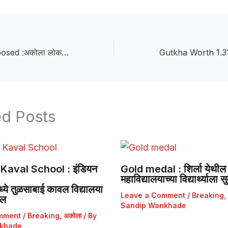
2,872 Cases Disposed :अकोला लोकन्यायालयात २ हजार ८७२ प्रकरणांचा निपटारा; ९.३७ कोटींची तडजोड!
ed Posts
Kaval School : इंडियन
Gold medal : शिर्ला येथील 
महाविद्यालयाच्या विद्यार्थ्याला
ये तुळसाबाई कावल विद्यालया
Leave a Comment
/
Breaking
,
डल
Sandip Wankhade
mment
/
Breaking
,
अकोला
/ By
khade