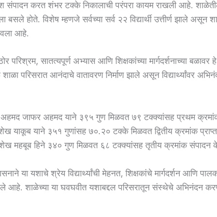
श संपादन करत शंभर टक्के निकालाची परंपरा कायम राखली आहे. शाळेत
क्षेला बसले होते. विशेष म्हणजे सर्वच्या सर्व २२ विद्यार्थी उत्तीर्ण झाले असून 
रोवला आहे.
ी कठोर परिश्रम, सातत्यपूर्ण अभ्यास आणि शिक्षकांच्या मार्गदर्शनाच्या बळावर
 शाळा परिसरात आनंदाचे वातावरण निर्माण झाले असून विद्यार्थ्यांवर अभिनंद
ीब अहमद जाफर अहमद याने ३९५ गुण मिळवत ७९ टक्क्यांसह प्रथम क्रमा
ख याकूब याने ३५१ गुणांसह ७०.२० टक्के मिळवत द्वितीय क्रमांक प्राप्
ख महबूब हिने ३४० गुण मिळवत ६८ टक्क्यांसह तृतीय क्रमांक संपादन क
सनाने या यशाचे श्रेय विद्यार्थ्यांची मेहनत, शिक्षकांचे मार्गदर्शन आणि पालका
िले आहे. शाळेच्या या घवघवीत यशाबद्दल परिसरातून संस्थेचे अभिनंदन करण