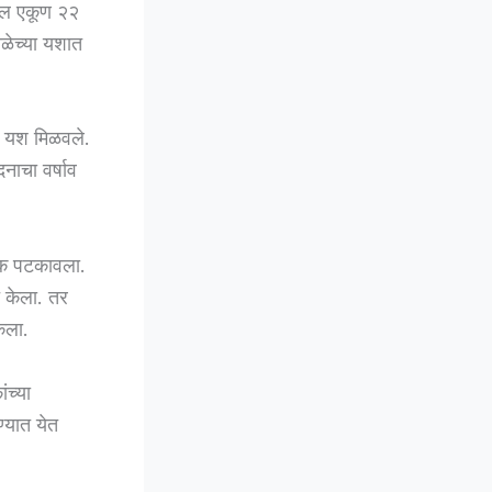
ील एकूण २२
शाळेच्या यशात
 हे यश मिळवले.
नाचा वर्षाव
ंक पटकावला.
त केला. तर
ेला.
ंच्या
्यात येत