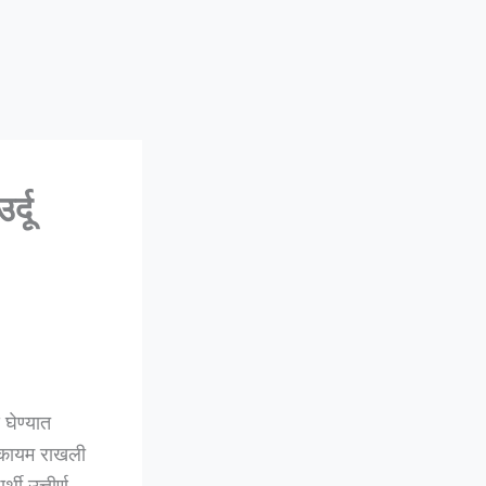
्दू
घेण्यात
 कायम राखली
थी उत्तीर्ण