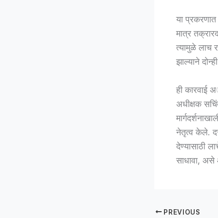
या प्रकरणात
मात्र तक्रारद
त्यामुळे लाच 
झाल्याने दोन्
ही कारवाई अॅ
अधीक्षक सचिं
मार्गदर्शनाख
नेतृत्व केले.
देण्यासाठी ल
साधावा, असे
PREVIOUS