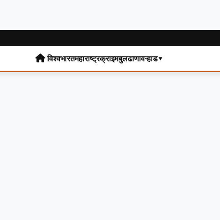
विश्व
भारत
महाराष्ट्र
क्राइम
बुलढाणा
वऱ्हाड▾