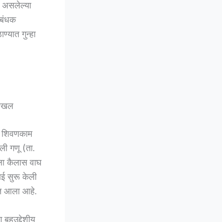
त असलेल्या
िबंधक
्यात गुन्हा
दाखल
या शिवणकाम
ली गणू (ता.
ला कैलास वाघ
ाई सुरू केली
ात आला आहे.
बहुउद्देशीय