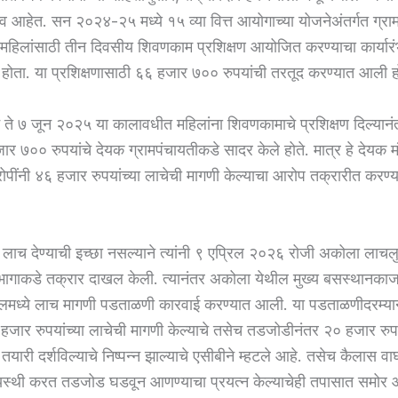
िव आहेत. सन २०२४-२५ मध्ये १५ व्या वित्त आयोगाच्या योजनेअंतर्गत ग्रा
े महिलांसाठी तीन दिवसीय शिवणकाम प्रशिक्षण आयोजित करण्याचा कार्या
ा होता. या प्रशिक्षणासाठी ६६ हजार ७०० रुपयांची तरतूद करण्यात आली ह
ून ते ७ जून २०२५ या कालावधीत महिलांना शिवणकामाचे प्रशिक्षण दिल्यानं
जार ७०० रुपयांचे देयक ग्रामपंचायतीकडे सादर केले होते. मात्र हे देयक 
रोपींनी ४६ हजार रुपयांच्या लाचेची मागणी केल्याचा आरोप तक्रारीत करण
 लाच देण्याची इच्छा नसल्याने त्यांनी ९ एप्रिल २०२६ रोजी अकोला लाच
िभागाकडे तक्रार दाखल केली. त्यानंतर अकोला येथील मुख्य बसस्थानक
ेलमध्ये लाच मागणी पडताळणी कारवाई करण्यात आली. या पडताळणीदरम्य
 हजार रुपयांच्या लाचेची मागणी केल्याचे तसेच तडजोडीनंतर २० हजार रुप
 तयारी दर्शविल्याचे निष्पन्न झाल्याचे एसीबीने म्हटले आहे. तसेच कैलास व
्यस्थी करत तडजोड घडवून आणण्याचा प्रयत्न केल्याचेही तपासात समोर 