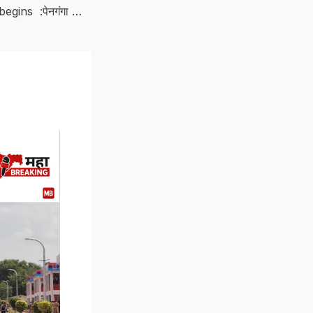
Off-season work begins :पेनगंगा साखर कारखान्यात ऑफ सिझन कामांचा शुभारंभ; विक्रमी गाळपासाठी यंत्रणा सज्ज