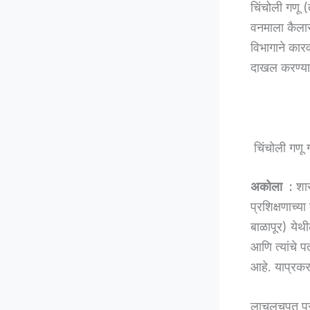
चिंचोली गणू 
वनमाला कैलास
विभागाने कार
दाखल करण्य
चिंचोली गणू 
अकोला :
शास
प्रशिक्षणाच्य
बाळापूर) येथ
आणि त्यांचे प
आहे. याप्रक
लाचलुचपत प्रत