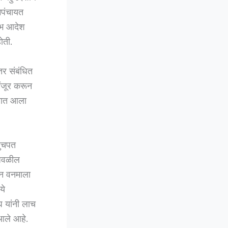
मपंचायत
रंभ आदेश
ोती.
तर संबंधित
मंजूर करून
्यात आला
लुचपत
ाजवळील
ान वनमाला
ये
ाघ यांनी लाच
आले आहे.