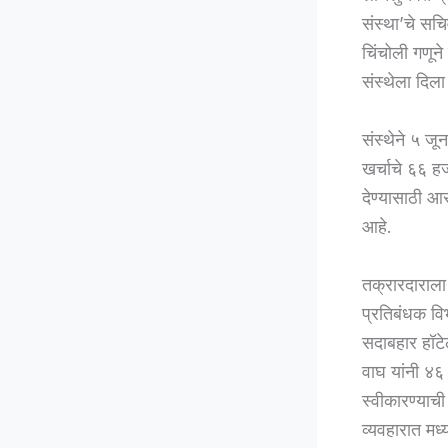
संस्था’चे सच
चिंचोली गणून
संस्थेला दिल
संस्थेने ५ ज
खर्चाचे ६६ ह
देण्यासाठी आ
आहे.
तक्रारदाराला
प्रतिबंधक व
सदाबहार हॉट
वाघ यांनी ४६
स्वीकारण्याची
व्यवहारात मध