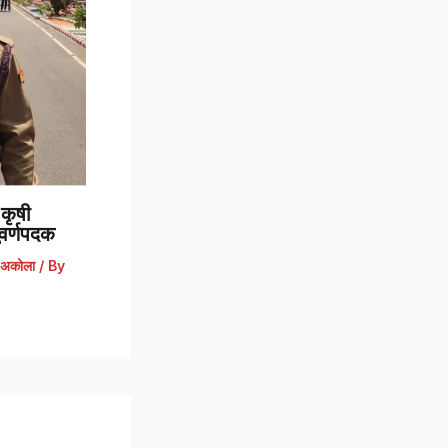
कृषी
 सुवर्णपदक
अकोला
/ By