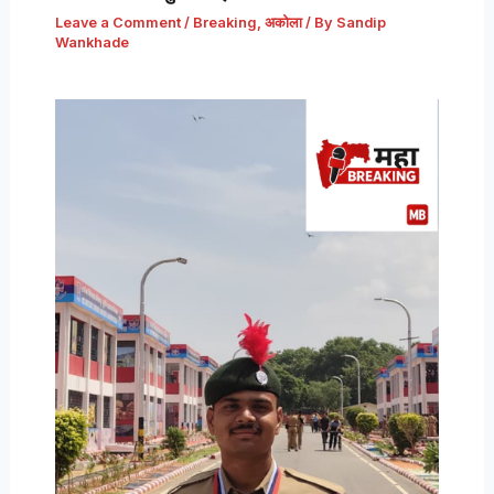
Leave a Comment
/
Breaking
,
अकोला
/ By
Sandip
Wankhade