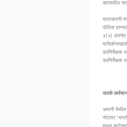
कारमधील सातह
याप्रकरणी पं
पोलिस ठाण्यात
३(५) अंतर्गत
मार्गदर्शनाख
उपनिरीक्षक र
उपनिरीक्षक 
सतर्क कर्मचा
अमानी येथील प
नोटांवर ‘भारत
माधव काटेकर य