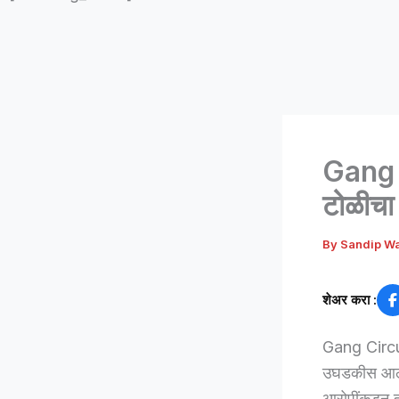
Gang 
टोळीचा 
By
Sandip W
शेअर करा :
Gang Circula
उघडकीस आलेल
आरोपींकडून त