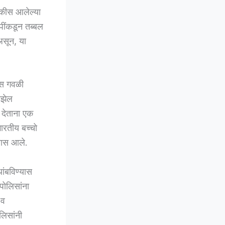
घडकीस आलेल्या
ींकडून तब्बल
असून, या
कास गवळी
िझेल
 देताना एक
भारतीय बच्चो
शनास आले.
ांबविण्यास
पोलिसांना
 व
लिसांनी