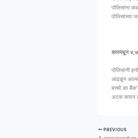
पोलिसांना कळव
पोलिसांच्या 
कारमधून ४,७
पोलिसांनी इन
आढळून आल्या.
बच्चो का बैं
अटक करून कार
PREVIOUS