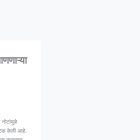
णाऱ्या
नोटांमुळे
टक केली आहे.
प्त करण्यात