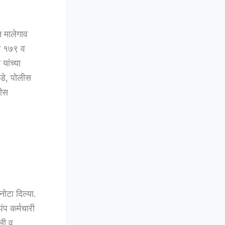
न मालेगाव
लम १७९ व
ांच्या
डे, पोलीस
लीस
नोटा दिल्या.
ंप कर्मचारी
ली व