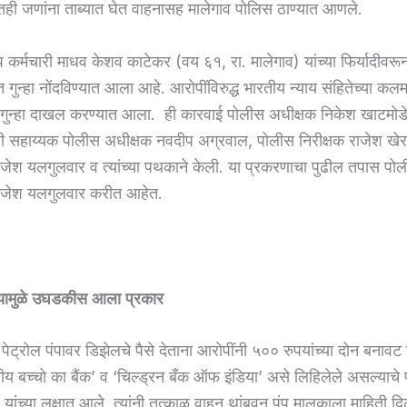
ी जणांना ताब्यात घेत वाहनासह मालेगाव पोलिस ठाण्यात आणले.
प कर्मचारी माधव केशव काटेकर (वय ६१, रा. मालेगाव) यांच्या फिर्यादीवरू
 गुन्हा नोंदविण्यात आला आहे. आरोपींविरुद्ध भारतीय न्याय संहितेच्या क
 गुन्हा दाखल करण्यात आला. ही कारवाई पोलीस अधीक्षक निकेश खाटमोडे य
ाली सहाय्यक पोलीस अधीक्षक नवदीप अग्रवाल, पोलीस निरीक्षक राजेश खेर
ाजेश यलगुलवार व त्यांच्या पथकाने केली. या प्रकरणाचा पुढील तपास पो
राजेश यलगुलवार करीत आहेत.
ऱ्यामुळे उघडकीस आला प्रकार
ेट्रोल पंपावर डिझेलचे पैसे देताना आरोपींनी ५०० रुपयांच्या दोन बनावट 
ीय बच्चो का बैंक’ व ‘चिल्ड्रन बँक ऑफ इंडिया’ असे लिहिलेले असल्याचे प
ांच्या लक्षात आले. त्यांनी तत्काळ वाहन थांबवून पंप मालकाला माहिती दि