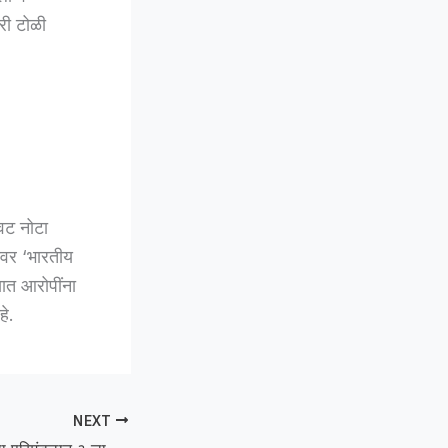
ारी टोळी
वट नोटा
ंवर ‘भारतीय
सात आरोपींना
े.
NEXT