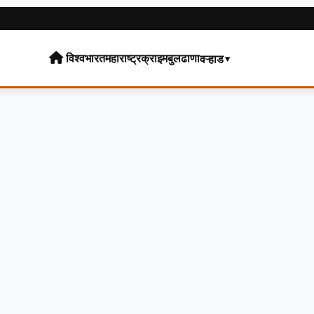
विश्व
भारत
महाराष्ट्र
क्राइम
बुलढाणा
वऱ्हाड▾