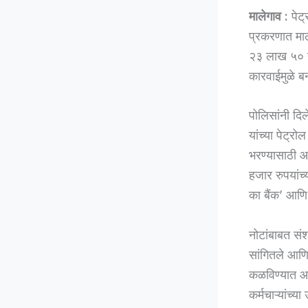
मालेगाव :
पेट्
प्रकरणात मा
२३ लाख ५० ह
कारवाईमुळे ब
पोलिसांनी दि
यांच्या पेट्र
भरण्यासाठी आ
हजार रुपयांच्
का बैंक’ आणि
नोटांबाबत संश
सांगितले आणि
कळविण्यात आ
कर्मचाऱ्यांच