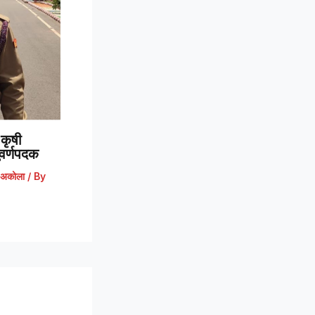
कृषी
 सुवर्णपदक
अकोला
/ By