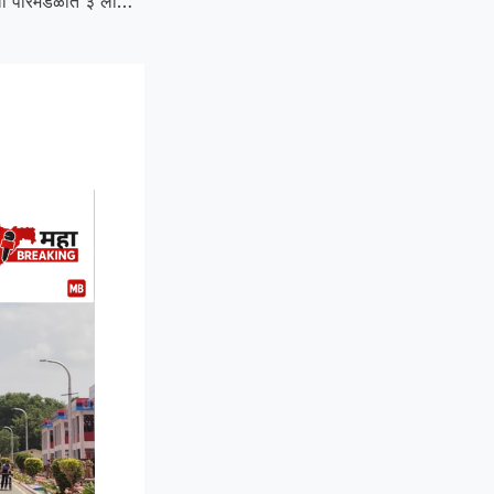
ToD Meters :अकोला परिमंडळात ३ लाख ४० हजार ग्राहकांकडे स्मार्ट टीओडी मीटर