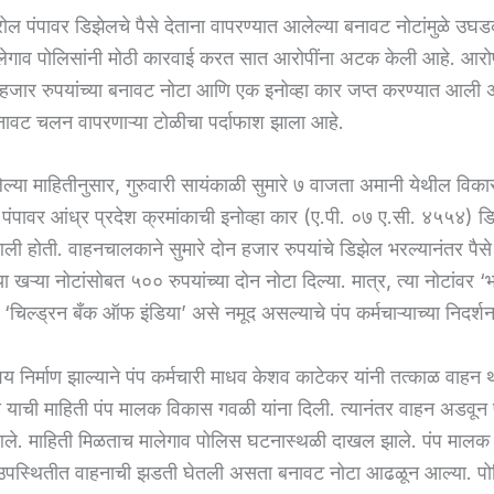
रोल पंपावर डिझेलचे पैसे देताना वापरण्यात आलेल्या बनावट नोटांमुळे उ
लेगाव पोलिसांनी मोठी कारवाई करत सात आरोपींना अटक केली आहे. आरोप
जार रुपयांच्या बनावट नोटा आणि एक इनोव्हा कार जप्त करण्यात आली 
नावट चलन वापरणाऱ्या टोळीचा पर्दाफाश झाला आहे.
लेल्या माहितीनुसार, गुरुवारी सायंकाळी सुमारे ७ वाजता अमानी येथील वि
ोल पंपावर आंध्र प्रदेश क्रमांकाची इनोव्हा कार (ए.पी. ०७ ए.सी. ४५५४) ड
ली होती. वाहनचालकाने सुमारे दोन हजार रुपयांचे डिझेल भरल्यानंतर पैसे
या खऱ्या नोटांसोबत ५०० रुपयांच्या दोन नोटा दिल्या. मात्र, त्या नोटांवर ‘
 ‘चिल्ड्रन बँक ऑफ इंडिया’ असे नमूद असल्याचे पंप कर्मचाऱ्याच्या निदर्
य निर्माण झाल्याने पंप कर्मचारी माधव केशव काटेकर यांनी तत्काळ वाहन थ
 याची माहिती पंप मालक विकास गवळी यांना दिली. त्यानंतर वाहन अडवून 
ले. माहिती मिळताच मालेगाव पोलिस घटनास्थळी दाखल झाले. पंप मालक
्या उपस्थितीत वाहनाची झडती घेतली असता बनावट नोटा आढळून आल्या. पो