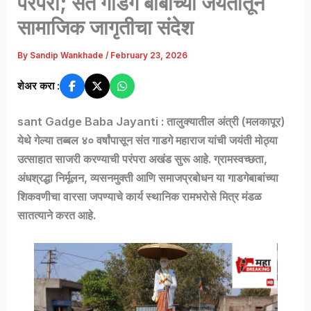
परंपरा; संत गाडगे बाबांच्या जयंतीतून
सामाजिक जागृतीचा संदेश
By
Sandip Wankhade
/
February 23, 2026
शेअर करा :
sant Gadge Baba Jayanti : तालुक्यातील अंत्री (मलकापूर)
येथे गेल्या तब्बल ४० वर्षांपासून
संत गाडगे महाराज
यांची जयंती मोठ्या
उत्साहात साजरी करण्याची परंपरा अखंड सुरू आहे. ग्रामस्वच्छता,
अंधश्रद्धा निर्मूलन, व्यसनमुक्ती आणि समाजप्रबोधन या गाडगेबाबांच्या
शिकवणीचा वारसा जपण्याचे कार्य स्थानिक रामभरोसे मित्र मंडळ
सातत्याने करत आहे.