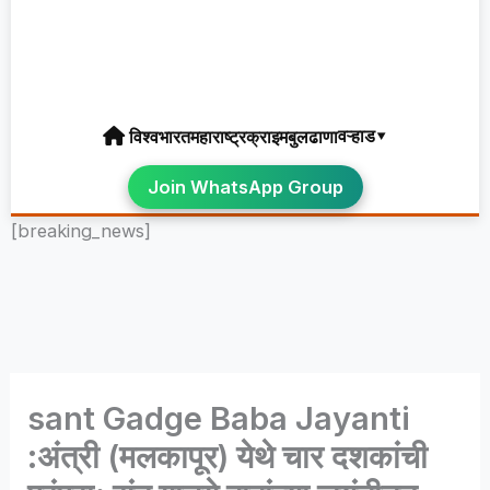
वऱ्हाड▾
विश्व
भारत
महाराष्ट्र
क्राइम
बुलढाणा
Join WhatsApp Group
[breaking_news]
sant Gadge Baba Jayanti
:अंत्री (मलकापूर) येथे चार दशकांची