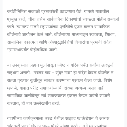
जयंतीनिमित्त सकाळी प्रभातफेरी काढण्यात येते. यामध्ये गावातील
प्रमुख रस्ते, चौक तसेच सार्वजनिक ठिकाणांची स्वच्छता मोहीम राबवली
जाते. त्यानंतर गाडगे महाराजांच्या प्रतिमेचे पूजन करून सामाजिक
कीर्तनाचे आयोजन केले जाते. कीर्तनाच्या माध्यमातून स्वच्छता, शिक्षण,
सामाजिक एकात्मता आणि अंधश्रद्धाविरोधी विचारांचा प्रभावी संदेश
ग्रामस्थांपर्यंत पोहोचविला जातो.
या उपक्रमात लहान मुलांपासून ज्येष्ठ नागरिकांपर्यंत सर्वांचा उत्स्फूर्त
सहभाग असतो. “स्वच्छ गाव – सुंदर गाव” हा संदेश केवळ घोषणेत न
राहता प्रत्यक्ष कृतीतून साकार करण्याचा प्रयत्न केला जातो. विशेष
म्हणजे, गावात परीट समाजबांधवांची संख्या अत्यल्प असतानाही
सामाजिक जाणीवेतून सर्व समाजघटक एकत्र येऊन जयंती साजरी
करतात, ही बाब उल्लेखनीय ठरते.
यावर्षीच्या कार्यक्रमाला उरळ येथील
आझाद फाऊंडेशन
चे अध्यक्ष
‘शेतकरी पुत्र’ गोपाल भाऊ पोहरे यांच्या हस्ते गाडगे महाराजांच्या