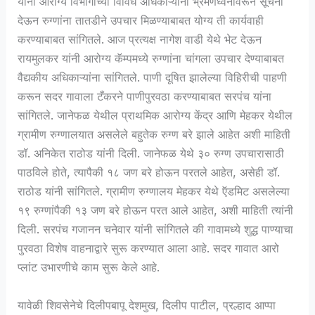
यांनी आरोग्य विभागाच्या विविध अधिकाऱ्यांना भ्रमणध्वनीवरून सूचना
देऊन रुग्णांना तातडीने उपचार मिळण्याबाबत योग्य ती कार्यवाही
करण्याबाबत सांगितले. आज प्रत्यक्ष नागेश वाडी येथे भेट देऊन
रायमुलकर यांनी आरोग्य कॅम्पमध्ये रुग्णांना चांगला उपचार देण्याबाबत
वैद्यकीय अधिकाऱ्यांना सांगितले. पाणी दूषित झालेल्या विहिरीची पाहणी
करून सदर गावाला टँकरने पाणीपुरवठा करण्याबाबत सरपंच यांना
सांगितले. जानेफळ येथील प्राथमिक आरोग्य केंद्र आणि मेहकर येथील
ग्रामीण रुग्णालयात असलेले बहुतेक रुग्ण बरे झाले आहेत अशी माहिती
डॉ. अनिकेत राठोड यांनी दिली. जानेफळ येथे ३० रुग्ण उपचारासाठी
पाठविले होते, त्यापैकी १८ जण बरे होऊन परतले आहेत, असेही डॉ.
राठोड यांनी सांगितले. ग्रामीण रुग्णालय मेहकर येथे ऍडमिट असलेल्या
१९ रुग्णांपैकी १३ जण बरे होऊन परत आले आहेत, अशी माहिती त्यांनी
दिली. सरपंच गजानन चनेवार यांनी सांगितले की गावामध्ये शुद्ध पाण्याचा
पुरवठा विशेष वाहनाद्वारे सुरू करण्यात आला आहे. सदर गावात आरो
प्लांट उभारणीचे काम सुरू केले आहे.
यावेळी शिवसेनेचे दिलीपबापू देशमुख, दिलीप पाटील, प्रल्हाद आप्पा