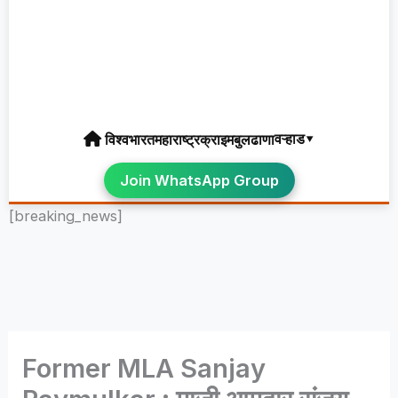
वऱ्हाड▾
विश्व
भारत
महाराष्ट्र
क्राइम
बुलढाणा
Join WhatsApp Group
[breaking_news]
Former MLA Sanjay