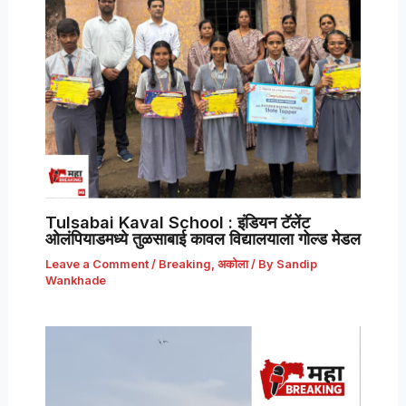
Tulsabai Kaval School : इंडियन टॅलेंट
ओलंपियाडमध्ये तुळसाबाई कावल विद्यालयाला गोल्ड मेडल
Leave a Comment
/
Breaking
,
अकोला
/ By
Sandip
Wankhade