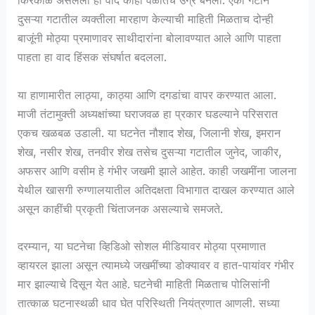
किरकोळ असलेला हा वाद काही वेळातच उग्र बनला. एका गटाने
दुसऱ्या गटातील व्यक्तीला मारहाण केल्याची माहिती मिळताच दोन्ही
बाजूंनी मोठ्या प्रमाणावर साथीदारांना बोलावण्यात आले आणि पाहता
पाहता हा वाद हिंसक संघर्षात बदलला.
या हाणामारीत लाठ्या, काठ्या आणि दगडांचा वापर करण्यात आला.
माजी तंटामुक्ती अध्यक्षांच्या घराजवळ हा प्रकार घडल्याने परिसरात
एकच खळबळ उडाली. या घटनेत नौशाद शेख, जिलानी शेख, इमरान
शेख, नसीर शेख, तनवीर शेख तसेच दुसऱ्या गटातील जुनेद, जाकीर,
अफसर आणि वसीम हे गंभीर जखमी झाले आहेत. काही जखमींना जालना
येथील खासगी रुग्णालयातील अतिदक्षता विभागात दाखल करण्यात आले
असून काहींची प्रकृती चिंताजनक असल्याचे समजते.
दरम्यान, या घटनेचा व्हिडिओ सोशल मीडियावर मोठ्या प्रमाणात
व्हायरल झाला असून त्यामध्ये जखमींच्या डोक्यावर व हात-पायांवर गंभीर
मार झाल्याचे दिसून येत आहे. घटनेची माहिती मिळताच पोलिसांनी
तात्काळ घटनास्थळी धाव घेत परिस्थिती नियंत्रणात आणली. सध्या