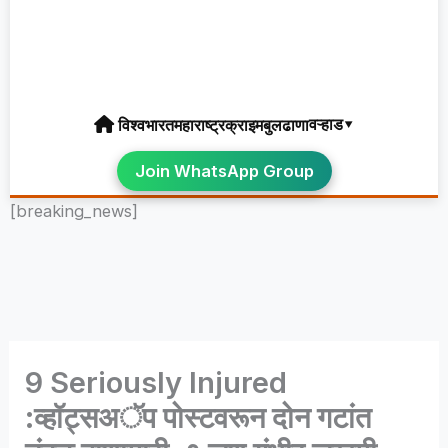
वऱ्हाड▾
विश्व
भारत
महाराष्ट्र
क्राइम
बुलढाणा
Join WhatsApp Group
[breaking_news]
9 Seriously Injured
:व्हॉट्सअॅप पोस्टवरून दोन गटांत