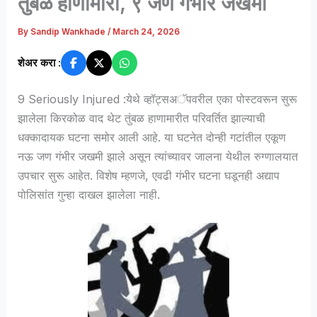
तुंबळ हाणामारी, ९ जण गंभीर जखमी
By
Sandip Wankhade
/
March 24, 2026
शेअर करा :
9 Seriously Injured :येथे व्हॉट्सअॅपवरील एका पोस्टवरून सुरू
झालेला किरकोळ वाद थेट तुंबळ हाणामारीत परिवर्तित झाल्याची
धक्कादायक घटना समोर आली आहे. या घटनेत दोन्ही गटांतील एकूण
नऊ जण गंभीर जखमी झाले असून त्यांच्यावर जालना येथील रुग्णालयात
उपचार सुरू आहेत. विशेष म्हणजे, एवढी गंभीर घटना घडूनही अद्याप
पोलिसांत गुन्हा दाखल झालेला नाही.