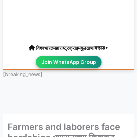
वऱ्हाड▾
विश्व
भारत
महाराष्ट्र
क्राइम
बुलढाणा
Join WhatsApp Group
[breaking_news]
Farmers and laborers face