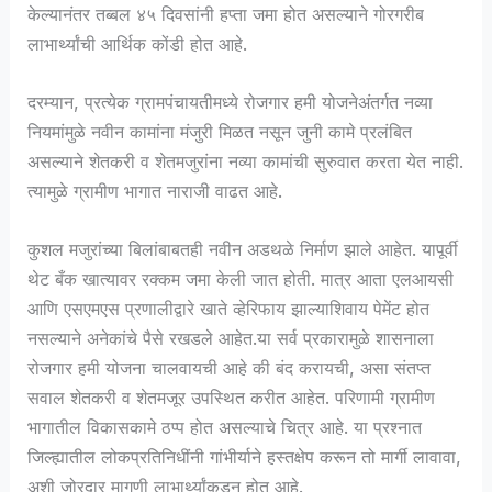
केल्यानंतर तब्बल ४५ दिवसांनी हप्ता जमा होत असल्याने गोरगरीब
लाभार्थ्यांची आर्थिक कोंडी होत आहे.
दरम्यान, प्रत्येक ग्रामपंचायतीमध्ये रोजगार हमी योजनेअंतर्गत नव्या
नियमांमुळे नवीन कामांना मंजुरी मिळत नसून जुनी कामे प्रलंबित
असल्याने शेतकरी व शेतमजुरांना नव्या कामांची सुरुवात करता येत नाही.
त्यामुळे ग्रामीण भागात नाराजी वाढत आहे.
कुशल मजुरांच्या बिलांबाबतही नवीन अडथळे निर्माण झाले आहेत. यापूर्वी
थेट बँक खात्यावर रक्कम जमा केली जात होती. मात्र आता एलआयसी
आणि एसएमएस प्रणालीद्वारे खाते व्हेरिफाय झाल्याशिवाय पेमेंट होत
नसल्याने अनेकांचे पैसे रखडले आहेत.या सर्व प्रकारामुळे शासनाला
रोजगार हमी योजना चालवायची आहे की बंद करायची, असा संतप्त
सवाल शेतकरी व शेतमजूर उपस्थित करीत आहेत. परिणामी ग्रामीण
भागातील विकासकामे ठप्प होत असल्याचे चित्र आहे. या प्रश्नात
जिल्ह्यातील लोकप्रतिनिधींनी गांभीर्याने हस्तक्षेप करून तो मार्गी लावावा,
अशी जोरदार मागणी लाभार्थ्यांकडून होत आहे.