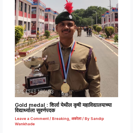
Gold medal : शिर्ला येथील कृषी महाविद्यालयाच्या
विद्यार्थ्याला सुवर्णपदक
Leave a Comment
/
Breaking
,
अकोला
/ By
Sandip
Wankhade