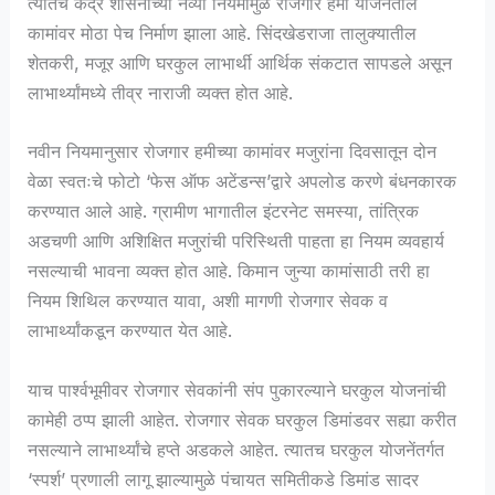
त्यातच केंद्र शासनाच्या नव्या नियमांमुळे रोजगार हमी योजनेतील
कामांवर मोठा पेच निर्माण झाला आहे. सिंदखेडराजा तालुक्यातील
शेतकरी, मजूर आणि घरकुल लाभार्थी आर्थिक संकटात सापडले असून
लाभार्थ्यांमध्ये तीव्र नाराजी व्यक्त होत आहे.
नवीन नियमानुसार रोजगार हमीच्या कामांवर मजुरांना दिवसातून दोन
वेळा स्वतःचे फोटो ‘फेस ऑफ अटेंडन्स’द्वारे अपलोड करणे बंधनकारक
करण्यात आले आहे. ग्रामीण भागातील इंटरनेट समस्या, तांत्रिक
अडचणी आणि अशिक्षित मजुरांची परिस्थिती पाहता हा नियम व्यवहार्य
नसल्याची भावना व्यक्त होत आहे. किमान जुन्या कामांसाठी तरी हा
नियम शिथिल करण्यात यावा, अशी मागणी रोजगार सेवक व
लाभार्थ्यांकडून करण्यात येत आहे.
याच पार्श्वभूमीवर रोजगार सेवकांनी संप पुकारल्याने घरकुल योजनांची
कामेही ठप्प झाली आहेत. रोजगार सेवक घरकुल डिमांडवर सह्या करीत
नसल्याने लाभार्थ्यांचे हप्ते अडकले आहेत. त्यातच घरकुल योजनेंतर्गत
‘स्पर्श’ प्रणाली लागू झाल्यामुळे पंचायत समितीकडे डिमांड सादर