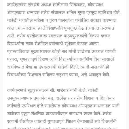
कार्यक्रमास संस्थेचे अध्यक्ष शांतीलाल सिंगलकर, कोषाध्यक्ष
ओमप्रकाश धन्नावत तसेच संचालक अनिल गुप्ता प्रमुख उपस्थित होते.
यावेळी गावातील महिला व पुरुष पालकांचा यथोचित सत्कार करण्यात
आला. मान्यवरांच्या हस्ते विद्यार्थ्यांचे पुष्पगुच्छ देऊन स्वागत करण्यात
आले. तसेच प्रतीकात्मक स्वरूपात पाठ्यपुस्तकांचे वितरण करून
विद्यार्थ्यांना नव्या शैक्षणिक वर्षासाठी शुभेच्छा देण्यात आल्या.
प्रास्ताविकात मुख्याध्यापक कोल्हे सर यांनी शाळेच्या उज्ज्वल यशाची
परंपरा, गुणवत्तापूर्ण शिक्षण आणि विद्यार्थ्यांच्या सर्वांगीण विकासासाठी
राबविण्यात येणाऱ्या उपक्रमांची माहिती दिली. त्यांनी पालकांनीही
विद्यार्थ्यांच्या शिक्षणात सक्रिय सहभाग घ्यावा, असे आवाहन केले.
कार्यक्रमाचे सूत्रसंचालन सौ. गाडेकर यांनी केले. यावेळी
उपमुख्याध्यापक उमाकांत बंड, राठोड सर तसेच शिक्षक व शिक्षकेतर
कर्मचारी उपस्थित होते.समारोपात कोषाध्यक्ष ओमप्रकाश धन्नावत यांनी
शाळेच्या एकूण शैक्षणिक वाटचालीबद्दल समाधान व्यक्त केले. तसेच
आगामी शैक्षणिक वर्षातही गुणवत्तापूर्ण शिक्षण देण्यासाठी सर्व शिक्षकांनी
समर्पित भावनेने कार्य करावे, असे आवाहन करत त्यांना शुभेच्छा दिल्या.