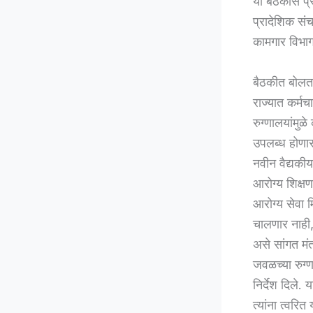
या बैठकीस प्
प्रादेशिक स
कामगार विभाग
बैठकीत बोलतान
राज्यात कर्मच
रुग्णालयांमुळ
उपलब्ध होणार
नवीन वैद्यकीय
आरोग्य शिक्षण
आरोग्य सेवा 
चालणार नाही, 
असे सांगत मंत
जवळच्या रुग्
निर्देश दिले
त्यांना त्वरि