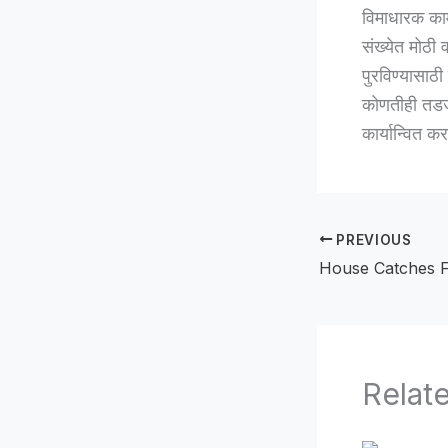
विमाधारक काम
संख्येत मोठी 
पुरविण्यासाठी
कोणतीही तडज
कार्यान्वित क
PREVIOUS
Relat