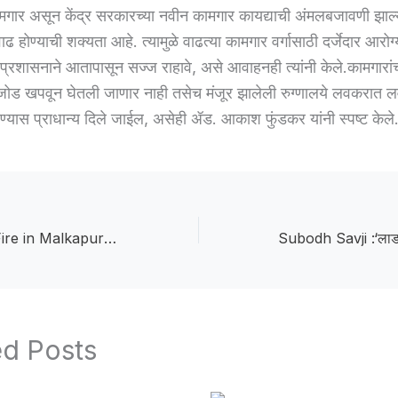
गार असून केंद्र सरकारच्या नवीन कामगार कायद्याची अंमलबजावणी झाल्
वाढ होण्याची शक्यता आहे. त्यामुळे वाढत्या कामगार वर्गासाठी दर्जेदार आरोग्
 प्रशासनाने आतापासून सज्ज राहावे, असे आवाहनही त्यांनी केले.कामगारांच
ोड खपवून घेतली जाणार नाही तसेच मंजूर झालेली रुग्णालये लवकरात 
रण्यास प्राधान्य दिले जाईल, असेही ॲड. आकाश फुंडकर यांनी स्पष्ट केले
House Catches Fire in Malkapur :मलकापुरात घराला आग, सिलिंडरच्या स्फोटामुळे वृद्ध महिलेचा होरपळून मृत्यू
ed Posts