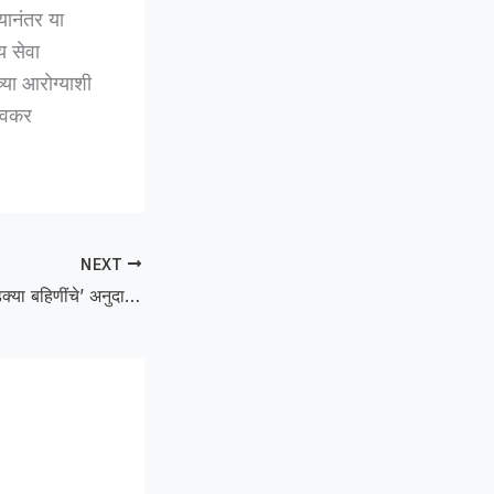
यानंतर या
य सेवा
्या आरोग्याशी
लवकर
.
NEXT
Subodh Savji :‘लाडक्या बहिणींचे’ अनुदान वसूल करू नका; सुबोध सावजींचे सरकारला साकडे