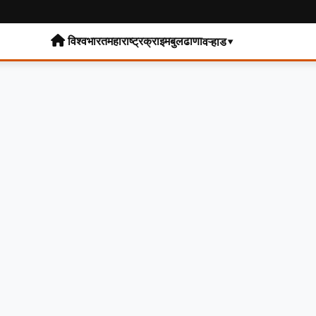
विश्व
भारत
महाराष्ट्र
क्राइम
बुलढाणा
वऱ्हाड▾