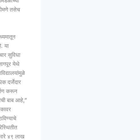
ामंडळाच्या
ोमणे तसेच
ध्यमातून
े. या
पचार सुविधा
ागपूर येथे
िद्यालयांमुळे
िक दर्जेदार
्माण करून
वाची बाब आहे,”
ांकावर
विण्याचे
रिस्थितीत
सुमारे ४९ लाख