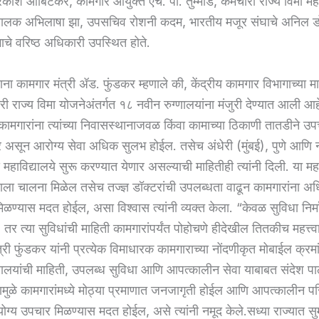
रकाश आबिटकर, कामगार आयुक्त एच. पी. तुम्मोड, कर्मचारी राज्य विमा मह
ंचालक अभिलाषा झा, उपसचिव रोशनी कदम, भारतीय मजूर संघाचे अनिल ड
ाचे वरिष्ठ अधिकारी उपस्थित होते.
ा कामगार मंत्री ॲड. फुंडकर म्हणाले की, केंद्रीय कामगार विभागाच्या मा
ारी राज्य विमा योजनेअंतर्गत १८ नवीन रुग्णालयांना मंजुरी देण्यात आली आह
े कामगारांना त्यांच्या निवासस्थानाजवळ किंवा कामाच्या ठिकाणी तातडीने उ
 असून आरोग्य सेवा अधिक सुलभ होईल. तसेच अंधेरी (मुंबई), पुणे आणि न
 महाविद्यालये सुरू करण्यात येणार असल्याची माहितीही त्यांनी दिली. या महाव
ाला चालना मिळेल तसेच तज्ज्ञ डॉक्टरांची उपलब्धता वाढून कामगारांना अध
मिळण्यास मदत होईल, असा विश्वास त्यांनी व्यक्त केला. “केवळ सुविधा निर
तर त्या सुविधांची माहिती कामगारांपर्यंत पोहोचणे हीदेखील तितकीच महत्त्
्री फुंडकर यांनी प्रत्येक विमाधारक कामगाराच्या नोंदणीकृत मोबाईल क्रम
णालयांची माहिती, उपलब्ध सुविधा आणि आपत्कालीन सेवा याबाबत संदेश पाठ
. यामुळे कामगारांमध्ये मोठ्या प्रमाणात जनजागृती होईल आणि आपत्कालीन प
त योग्य उपचार मिळण्यास मदत होईल, असे त्यांनी नमूद केले.सध्या राज्यात 