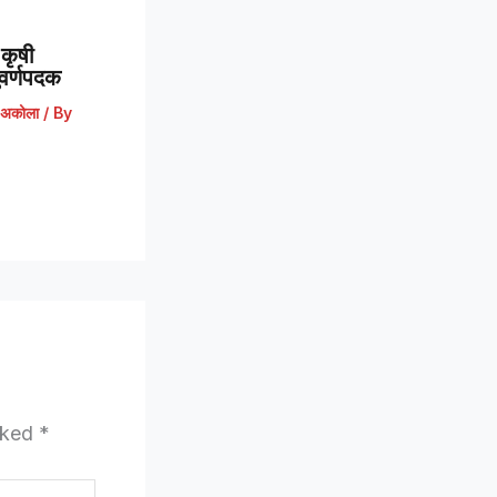
कृषी
 सुवर्णपदक
अकोला
/ By
arked
*