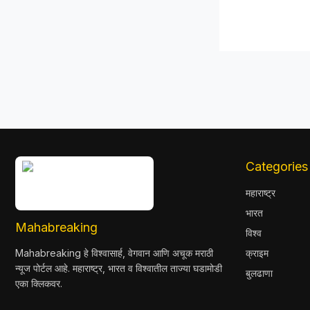
Categories
महाराष्ट्र
भारत
Mahabreaking
विश्व
Mahabreaking हे विश्वासार्ह, वेगवान आणि अचूक मराठी
क्राइम
न्यूज पोर्टल आहे. महाराष्ट्र, भारत व विश्वातील ताज्या घडामोडी
बुलढाणा
एका क्लिकवर.