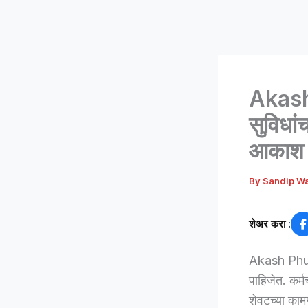
Akash 
सुविधां
आकाश 
By
Sandip W
शेअर करा :
Akash Phundk
पाहिजेत. कर्म
शेवटच्या कामग