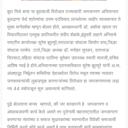
बुवा तिथे बाया या बुवाबाजी विरोधात राज्यव्यापी जनजागरण अभियानात
बुलढाणा येथे श्रोत्यांचा उत्तम प्रतिसाद लाभलेल्या जाहीर व्याख्यानात ते
मुख्य मार्गदर्शक म्हणून बोलत होते. अध्यक्षस्थानी डॉ. अशोक खरात तर
विचारपिठावर प्रमुख उपस्थितीत संदीप शेळके,इंदुमती लहाने अंनिसचे
राष्ट्रीय कार्याध्यक्ष सुरेश झुरमुरे,मराठवाडा संघटक किशोर वाघ,जिल्हा
संघटक प्रमोद टाले,जिल्हा अध्यक्ष डॉ. मनोहर तुपकर, दत्ताभाऊ
सिरसाट,महिला संघटक प्रतिभा भुतेकर उपाध्यक्ष स्वाती सावजी,सचिव
आशिष गवई हे होते.अभियानाच्या प्रास्ताविकात सुरेश झुरमुरे यांनी अ.भा.
अंधश्रद्धा निर्मूलन समितीचा देवाधर्माला विरोध नसून त्याच्या नावावर
जनसामान्यांची लुबाडणूक करणाऱ्यांच्या विरोधात हा जनजागरणाचा लढा
गत 44 वर्षापासून सुरु असल्याचे सांगितले.
पुढे बोलताना मानव म्हणाले, की जर सरकारने हे जनजागरण व
अंमलबजावणी कार्य केले असते तर पुरोगामी महाराष्ट्रातील जनजागरण
करणाऱ्या संतांच्या व समाज सुधारकांच्या स्वप्नातील विवेकी समाजाची
निर्मिती करणे सोपे झाले असते.हे पुण्य करण्याची संधी मुख्यमंत्र्यांना