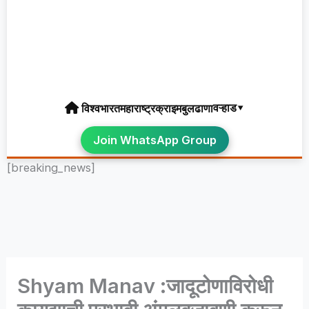
वऱ्हाड▾
विश्व
भारत
महाराष्ट्र
क्राइम
बुलढाणा
Join WhatsApp Group
[breaking_news]
Shyam Manav :जादूटोणाविरोधी