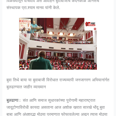
विळख्यातून वाचवावे असे आवाहन बुवाबाजीचे कर्दनकाळ अंनिसचे
संस्थापक प्रा.श्याम मानव यांनी केले.
बुवा तिथे बाया या बुवाबाजी विरोधात राज्यव्यापी जनजागरण अभियानांर्गत
बुलढाण्यात जाहीर व्याख्यान
बुलढाणा :
संत आणि समाज सुधारकांच्या पुरोगामी महाराष्ट्रात
जादूटोणाविरोधी कायदा असताना आज अशोक खरात सारखे भोंदू बुवा
बाबा आणि अंधश्रद्धा मोठ्या प्रमाणात फोफावलेल्या असून त्यास मोठ्या