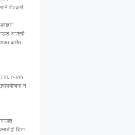
्याने शेतकरी
े आवाहन
त. पाऊस आणखी
व्यक्त करीत
ेतात. त्यातच
वी उपाययोजना न
रमाणात
नाचीही चिंता