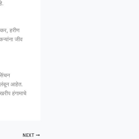
े.
क्कर, हरीण
कऱ्यांना जीव
सिंचन
लंबून आहेत.
 खरीप हंगामाचे
NEXT