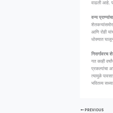
वाढली आहे. प
वन्य प्राण्यां
शेतकऱ्यांसमोर
आणि रोही यांच
धोक्यात घालू
निसर्गावरच श
गत काही वर्ष
प्रकल्पांचा 
त्यामुळे पावस
भवितव्य सध्
PREVIOUS