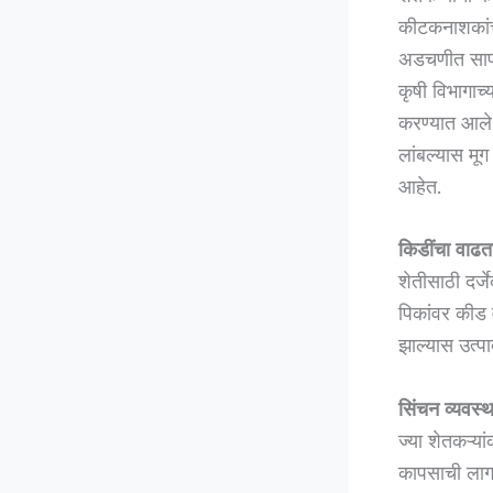
कीटकनाशकांची
अडचणीत साप
कृषी विभागाच
करण्यात आले 
लांबल्यास मूग
आहेत.
किडींचा वाढता 
शेतीसाठी दर्
पिकांवर कीड व
झाल्यास उत्
सिंचन व्यवस्थ
ज्या शेतकऱ्य
कापसाची लागव