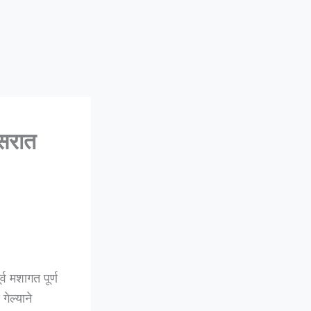
िसरात
व मशागत पूर्ण
ेल्याने