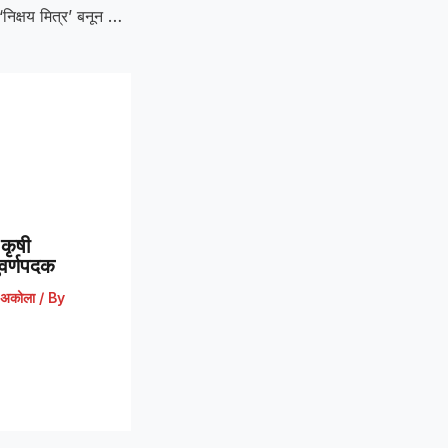
District Collector :‘निक्षय मित्र’ बनून जिल्हाधिकाऱ्यांनी दिला सामाजिक बांधिलकीचा संदेश
कृषी
 सुवर्णपदक
अकोला
/ By