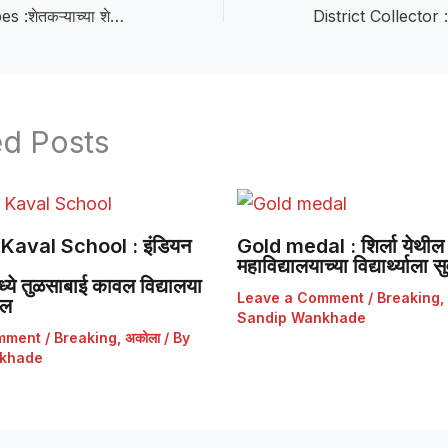
Drip irrigation pipes :शेतकऱ्याच्या शेतातील ठिबक सिंचनाचे पाईप कापले; शेतकऱ्यांमध्ये भीतीचे वातावरण
ed Posts
Kaval School : इंडियन
Gold medal : शिर्ला येथील 
महाविद्यालयाच्या विद्यार्थ्याला
ये तुळसाबाई कावल विद्यालया
Leave a Comment
/
Breaking
,
डल
Sandip Wankhade
mment
/
Breaking
,
अकोला
/ By
khade