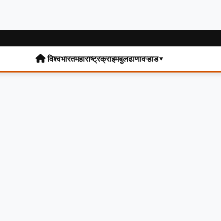
विश्व
भारत
महाराष्ट्र
क्राइम
बुलढाणा
वऱ्हाड▾