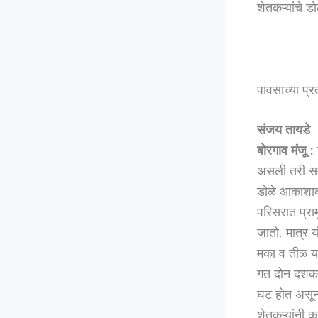
शेतकऱ्यांचे ड
पावसाच्या प्र
संजय तायडे
बोरगाव मंजू :
असली तरी समा
डोळे आकाशाकडे
परिसरात प्राम
जातो. मात्र य
मका व तीळ या 
गत दोन दशकां
घट होत असून 
शेतकऱ्यांनी 