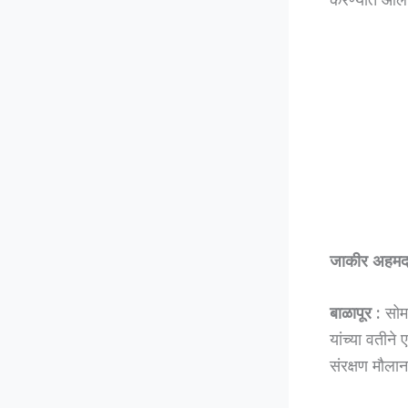
जाकीर अहम
बाळापूर :
सोमव
यांच्या वतीन
संरक्षण मौलान