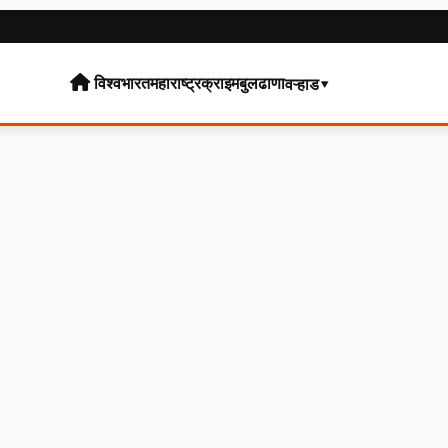
विश्व
भारत
महाराष्ट्र
क्राइम
बुलढाणा
वऱ्हाड▾