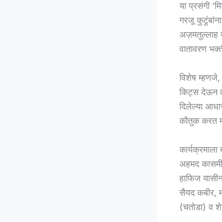
या प्रसंगी ‘म
गरजू कुटुंबा
अज़मतुल्लाह ख
वातावरण भक्ती
विशेष म्हणजे
किट्स देऊन त्
दिलेल्या आधार
कौतुक करत मद
कार्यक्रमाला 
अहमद कासमी, 
हाफिज यासीन,
सैयद कबीर, 
(चतोडा) व शे