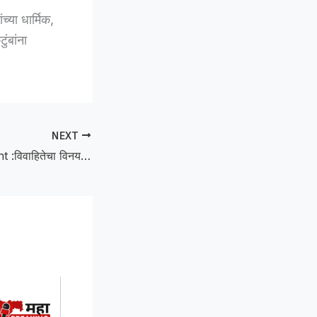
्या धार्मिक,
ंबांना
NEXT
Sexual harassment :विवाहितेचा विनयभंग, आरोपीविरुद्ध गुन्हा दाखल ; चान्नी ठाणे हद्दीतील गावातील घटना