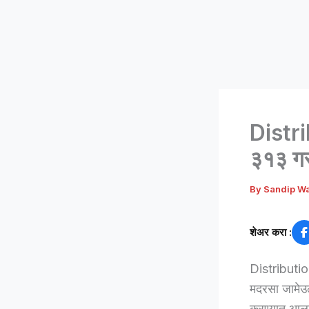
Distri
३१३ गरज
By
Sandip W
शेअर करा :
Distributio
मदरसा जामेउल
करण्यात आला.