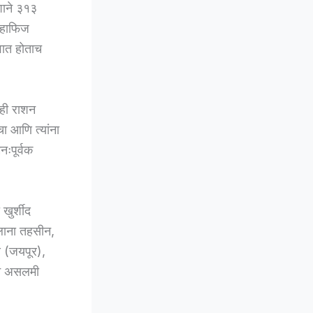
ेशाने ३१३
न हाफिज
ुवात होताच
ाही राशन
चा आणि त्यांना
नःपूर्वक
खुर्शीद
ौलाना तहसीन,
ण (जयपूर),
ान असलमी