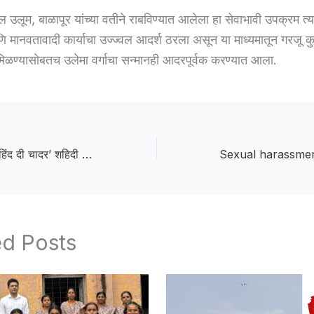
उलूम, बाळापूर यांच्या वतीने राबविण्यात आलेला हा सेवाभावी उपक्रम त्यांच
मानवतावादी कार्याचा उज्ज्वल आदर्श ठरला असून या माध्यमातून गरजू कुटु
िळण्यासोबतच उलेमा वर्गाचा सन्मानही आदरपूर्वक करण्यात आला.
Hind Di Chadar :‘हिंद दी चादर’ शहिदी समागमानिमित्त मुंबई उपनगरात दोन दिवसीय व्यसनमुक्ती अभियान
ed Posts