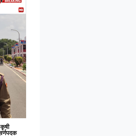
कृषी
 सुवर्णपदक