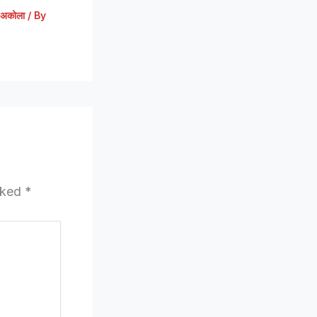
अकोला
/ By
arked
*