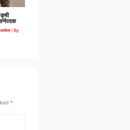
कृषी
 सुवर्णपदक
अकोला
/ By
arked
*