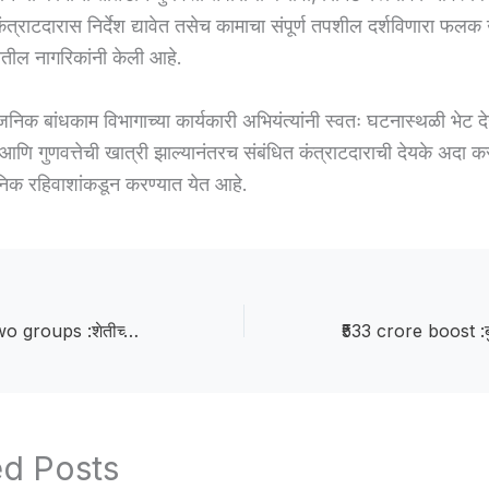
ंत्राटदारास निर्देश द्यावेत तसेच कामाचा संपूर्ण तपशील दर्शविणारा फल
तील नागरिकांनी केली आहे.
वजनिक बांधकाम विभागाच्या कार्यकारी अभियंत्यांनी स्वतः घटनास्थळी भेट
आणि गुणवत्तेची खात्री झाल्यानंतरच संबंधित कंत्राटदाराची देयके अदा 
निक रहिवाशांकडून करण्यात येत आहे.
Clash between two groups :शेतीच्या बांधावरून दोन गटात हाणामारी, पाच जणाविरुध्द गुन्हा दाखल
ed Posts