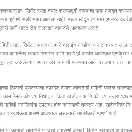
 म्हणण्यानुसार, सिमेंट रस्ता तयार करण्यापूर्वी रस्त्याचा पाया मजबूत करण
्रिया पूर्णपणे राबविण्यात आलेली नाही. रस्ता खोदून त्यामध्ये एम-४० दर्जाची
पुरेसे पाणी मारत रोड रोलरद्वारे दाब देणे आवश्यक असते.
माहितीनुसार, सिमेंट रस्त्यावर सुमारे चार इंच जाडीचा थर टाकण्यात आला 
ीटच्या कामानंतर त्यावर नियमित पाणी मारणे ही अत्यंत आवश्यक प्रक्रिया 
सून सुरू असलेल्या कामावर अद्याप पाणी मारण्यात आले नसल्याचा दावा नाग
ाच्या ठिकाणी प्रकल्पाचा तपशील देणारा कोणताही माहिती फलक लावण्य
े हे काम नेमके कोणत्या निधीतून, किती खर्चातून आणि कोणत्या कंत्राटदाराम
ी माहिती नागरिकांना उपलब्ध होत नसल्याची तक्रार आहे. सार्वजनिक निधी
बत पारदर्शकता असणे आवश्यक असल्याचे नागरिकांचे म्हणणे आहे.
णेने या कामाची तातडीने गुणवत्ता तपासणी करावी, सिमेंट रस्त्यावर आवश्यक