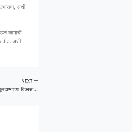
क उभारावा, अशी
 देऊन कामाची
करावीत, अशी
NEXT
₹533 crore boost :बुलढाण्याच्या विकासासाठी ५३३ कोटींची ताकद; गुणवत्तापूर्ण कामांवर पालकमंत्र्यांचा भर