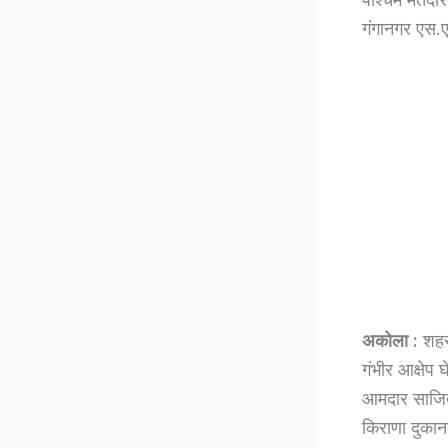
गंगानगर एस.एस
अकोला :
शहरा
गंभीर आक्षेप
आमदार साजिद
किराणा दुकाना