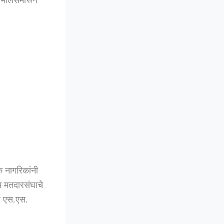
क नागरिकांनी
म मतदारसंघाचे
र एस.एस.