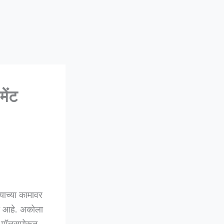
ेंट
ाच्या कामावर
ली आहे. अकोला
ी मॉलसमोरून