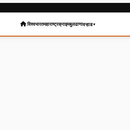
विश्व
भारत
महाराष्ट्र
क्राइम
बुलढाणा
वऱ्हाड▾