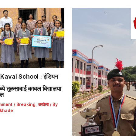
Kaval School : इंडियन
ये तुळसाबाई कावल विद्यालया
डल
mment
/
Breaking
,
अकोला
/ By
khade