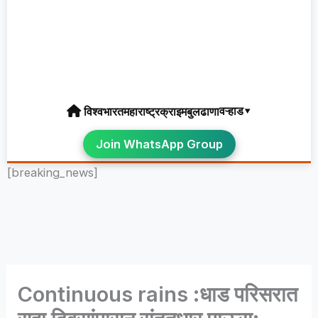
वऱ्हाड▾
विश्व
भारत
महाराष्ट्र
क्राइम
बुलढाणा
Join WhatsApp Group
[breaking_news]
Continuous rains :धाड परिसरात