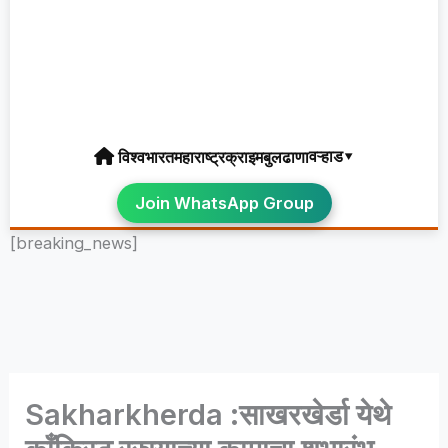
वऱ्हाड▾
विश्व
भारत
महाराष्ट्र
क्राइम
बुलढाणा
Join WhatsApp Group
[breaking_news]
Sakharkherda :साखरखेर्डा येथे