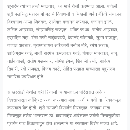
शुभारंभ त्यांच्या हस्ते मंगळवार, १० मार्च रोजी करण्यात आला. यावेळी
श्री पलसिद्ध महास्वामी मठाचे दिवाणजी व चिखली अर्बन बँकेचे संचालक
विश्वनाथ आप्पा जितकर, ठाणेदार गजानन करेवाड, गजानन इंगळे,
ललित अग्रवाल, संग्रामसिंह राजपूत, अमित जाधव, संतोष अग्रवाल,
इब्राहिम शहा, शेख शफी नाईकवाडी, देवानंद खंडागळे, शुभम राजपूत,
गणपत अवचार, ग्रामपंचायत अधिकारी मनोज मोरे, रमेश सराफ,
शालिग्राम गवई, माजी सरपंच कमलाकर गवई, गोपाल मानतकर, बाबू
नाईकवाडी, संतोष मंडळकर, सोमेश इंगळे, शिवाजी शर्मा, आदित्य
तिवारी, रवी राजपूत, विजय काटे, रोहित परहाड यांच्यासह बहुसंख्य
नागरिक उपस्थित होते.
साखरखेर्डा येथील श्री शिवाजी व्यायामशाळा परिसरात अनेक
दिवसांपासून काँक्रिट रस्ता करण्यात यावा, अशी मागणी नागरिकांकडून
करण्यात येत होती. श्री गणपती विसर्जन मिरवणूक, जगदंबा माता
मिरवणूक तसेच भारतरत्न डॉ. बाबासाहेब आंबेडकर जयंती मिरवणुकीचा
प्रारंभ याच ठिकाणाहून होत असल्याने या रस्त्याला विशेष महत्त्व आहे.