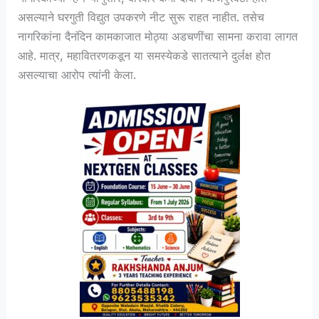
असल्याने घरगुती विद्युत उपकरणे नीट सुरू राहत नाहीत. तसेच
नागरिकांना दैनंदिन कामकाजात मोठ्या अडचणींचा सामना करावा लागत
आहे. मात्र, महावितरणकडून या समस्येकडे सातत्याने दुर्लक्ष होत
असल्याचा आरोप त्यांनी केला.