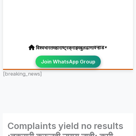
वऱ्हाड▾
विश्व
भारत
महाराष्ट्र
क्राइम
बुलढाणा
Join WhatsApp Group
[breaking_news]
Complaints yield no results