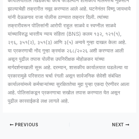
कार्यालयातील खिडकीची काच फोडल्याने शासकीय मालमत्तेचे नुकसान
झाल्याचेही तक्रारीत नमूद करण्यात आले आहे. घटनेनंतर विष्णू जायभाये
यांनी देऊळगाव राजा पोलीस ठाण्यात तक्रार दिली. त्यांच्या
तक्रारीवरून पोलिसांनी आरोपी राहुल साळवे व स्वप्नील साळवे
यांच्याविरुद्ध भारतीय न्याय संहिता (BNS) कलम १३२, १२१(१),
२९६, ३५१(२), ३५१(३) आणि ३(५) अन्वये गुन्हा दाखल केला आहे.
या प्रकरणाची नोंद गुन्हा क्रमांक २६८/२०२६ अशी करण्यात आली
असून पुढील तपास पोलीस उपनिरीक्षक मोहोळकर यांच्या
मार्गदर्शनाखाली सुरू आहे. दरम्यान, शासकीय कार्यालयात घडलेल्या या
प्रकारामुळे परिसरात चर्चा रंगली असून सार्वजनिक सेवेशी संबंधित
कार्यालयांमध्ये कर्मचाऱ्यांच्या सुरक्षिततेचा मुद्दा पुन्हा एकदा ऐरणीवर आला
आहे. पोलिसांकडून प्रकरणाचा सखोल तपास करण्यात येत असून
पुढील कारवाईकडे लक्ष लागले आहे.
PREVIOUS
NEXT