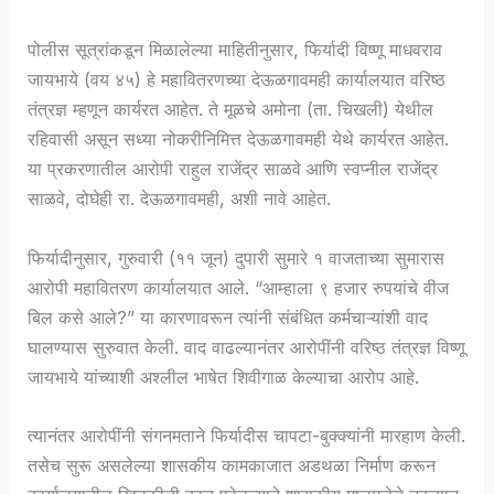
पोलीस सूत्रांकडून मिळालेल्या माहितीनुसार, फिर्यादी विष्णू माधवराव
जायभाये (वय ४५) हे महावितरणच्या देऊळगावमही कार्यालयात वरिष्ठ
तंत्रज्ञ म्हणून कार्यरत आहेत. ते मूळचे अमोना (ता. चिखली) येथील
रहिवासी असून सध्या नोकरीनिमित्त देऊळगावमही येथे कार्यरत आहेत.
या प्रकरणातील आरोपी राहुल राजेंद्र साळवे आणि स्वप्नील राजेंद्र
साळवे, दोघेही रा. देऊळगावमही, अशी नावे आहेत.
फिर्यादीनुसार, गुरुवारी (११ जून) दुपारी सुमारे १ वाजताच्या सुमारास
आरोपी महावितरण कार्यालयात आले. “आम्हाला ९ हजार रुपयांचे वीज
बिल कसे आले?” या कारणावरून त्यांनी संबंधित कर्मचाऱ्यांशी वाद
घालण्यास सुरुवात केली. वाद वाढल्यानंतर आरोपींनी वरिष्ठ तंत्रज्ञ विष्णू
जायभाये यांच्याशी अश्लील भाषेत शिवीगाळ केल्याचा आरोप आहे.
त्यानंतर आरोपींनी संगनमताने फिर्यादीस चापटा-बुक्क्यांनी मारहाण केली.
तसेच सुरू असलेल्या शासकीय कामकाजात अडथळा निर्माण करून