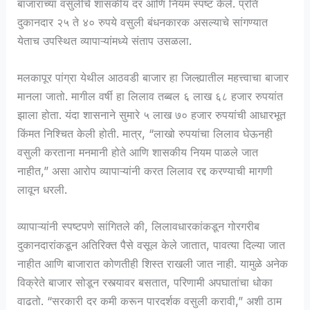
बाजाराच्या वसुलीचे शासकीय दर आणि नियम स्पष्ट केले. प्रति
दुकानदार २५ ते ४० रुपये वसुली बंधनकारक असल्याचे सांगण्यात
येताच उपस्थित व्यापाऱ्यांमध्ये संताप उसळला.
मलकापूर पांग्रा येथील आठवडी बाजार हा जिल्ह्यातील महत्त्वाचा बाजार
मानला जातो. मागील वर्षी हा लिलाव तब्बल ६ लाख ६८ हजार रुपयांत
झाला होता. यंदा शासनाने सुमारे ५ लाख ७० हजार रुपयांची आधारभूत
किंमत निश्चित केली होती. मात्र, “लाखो रुपयांचा लिलाव घेऊनही
वसुली करताना मनमानी होते आणि शासकीय नियम पाळले जात
नाहीत,” असा आरोप व्यापाऱ्यांनी करत लिलाव रद्द करण्याची मागणी
लावून धरली.
व्यापाऱ्यांनी स्पष्टपणे सांगितले की, लिलावधारकांकडून गोरगरीब
दुकानदारांकडून अतिरिक्त पैसे वसूल केले जातात, पावत्या दिल्या जात
नाहीत आणि बाजारात कोणतीही शिस्त राखली जात नाही. यामुळे अनेक
विक्रेते बाजार सोडून रस्त्यावर बसतात, परिणामी अपघातांचा धोका
वाढतो. “सरकारी दर कमी करून पारदर्शक वसुली करावी,” अशी ठाम