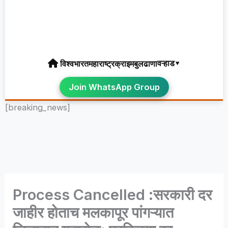
वऱ्हाड▾
विश्व
भारत
महाराष्ट्र
क्राइम
बुलढाणा
Join WhatsApp Group
[breaking_news]
Process Cancelled :सरकारी दर
जाहीर होताच मलकापूर पांगऱ्यात