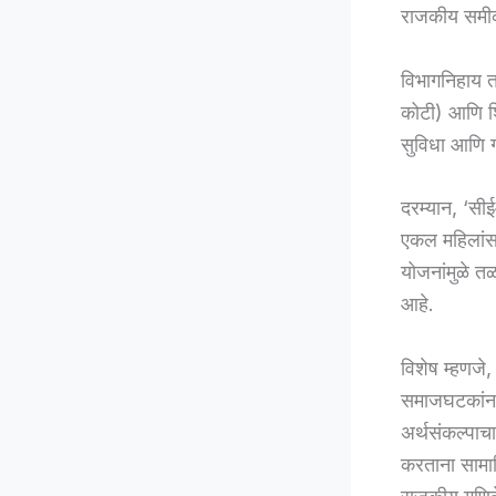
राजकीय समीकर
विभागनिहाय त
कोटी) आणि शि
सुविधा आणि ग्
दरम्यान, ‘सीई
एकल महिलांस
योजनांमुळे त
आहे.
विशेष म्हणजे
समाजघटकांना 
अर्थसंकल्पाच
करताना सामाज