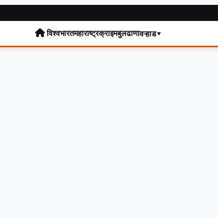
विश्व
भारत
महाराष्ट्र
क्राइम
बुलढाणा
वऱ्हाड▾