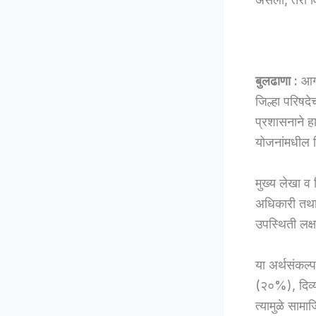
बुलढाणा :
आगा
जिल्हा परिषद
प्रशासनाने ह
योजनांमधील न
मुख्य लेखा व 
अधिकारी तथा 
उपस्थिती लक्
या अर्थसंकल
(२०%), दिव्य
त्यामुळे सामा