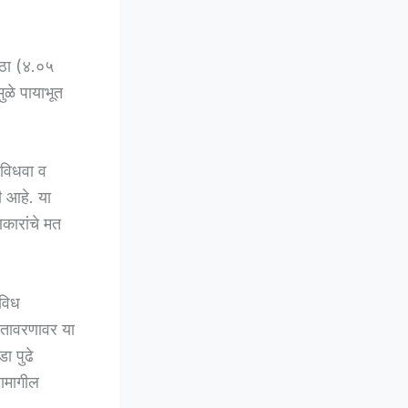
वठा (४.०५
ुळे पायाभूत
 विधवा व
 आहे. या
कारांचे मत
िविध
ातावरणावर या
ा पुढे
यामागील