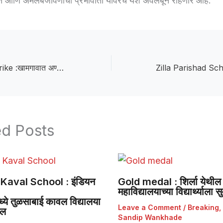
े आणि अंमलबजावणीची प्रभावीता यावरच यश अवलंबून राहणार आहे.
Chain Hunger Strike :खामगावात अण्णाभाऊ साठे पुतळ्यासाठी साखळी उपोषण; मातंग समाज आक्रमक
ed Posts
Kaval School : इंडियन
Gold medal : शिर्ला येथील 
महाविद्यालयाच्या विद्यार्थ्याला
ये तुळसाबाई कावल विद्यालया
Leave a Comment
/
Breaking
,
डल
Sandip Wankhade