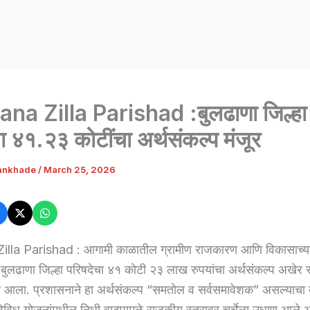
na Zilla Parishad :बुलढाणा जिल्हा
ा ४१.२३ कोटींचा अर्थसंकल्प मंजूर
ankhade
/
March 25, 2026
lla Parishad : आगामी काळातील ग्रामीण राजकारण आणि विकासाच्या
बुलढाणा जिल्हा परिषदेचा ४१ कोटी २३ लाख रुपयांचा अर्थसंकल्प अखेर स
त आला. प्रशासनाने हा अर्थसंकल्प “समतोल व सर्वसमावेशक” असल्याचा 
विध योजनांमधील निधी वाटपामुळे राजकीय स्तरावर चर्चेला उधाण आले आ