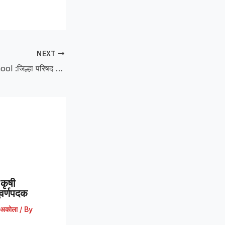
NEXT
Zilla Parishad School :जिल्हा परिषद शाळांसाठी “झेप” उपक्रमाची सुरुवात; शिक्षणात नवपरिवर्तनाची नांदी
कृषी
 सुवर्णपदक
अकोला
/ By