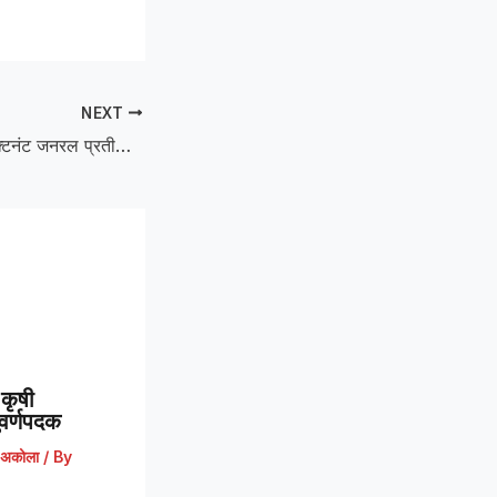
NEXT
Havildar More :लेफ्टनंट जनरल प्रतीक शर्मा यांच्याहस्ते हवालदार मोरे यांचा पदकाने गौरव,सवडद ग्रामस्थांनी केला सत्कार
कृषी
 सुवर्णपदक
अकोला
/ By