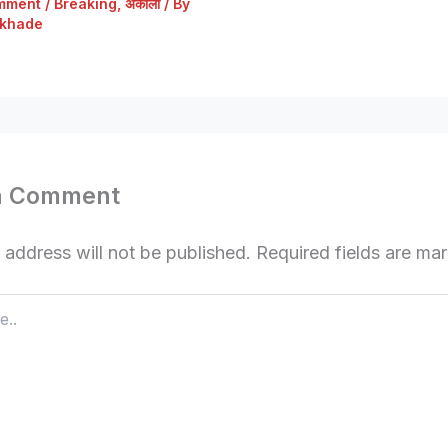
mment
/
Breaking
,
अकोला
/ By
khade
a Comment
 address will not be published.
Required fields are m