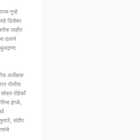
्य गुन्हे
माहे डिसेबर
ुकतेच जाहीर
ीस दलाने
 बुलढाणा
ोलीस अधीक्षक
अपर पोलीस
सोबत पोहेकाँ
तिभा इंगळे,
्व
ुवारे, संदीप
यांचे