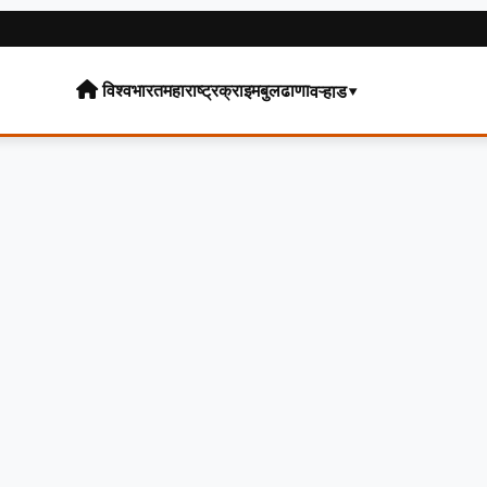
विश्व
भारत
महाराष्ट्र
क्राइम
बुलढाणा
वऱ्हाड▾