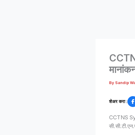
CCTNS
मानांकन
By
Sandip W
शेअर करा :
CCTNS System
सी.सी.टी.एन.