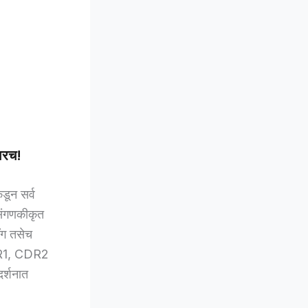
रारच!
डून सर्व
 संगणकीकृत
ंग तसेच
DR1, CDR2
दर्शनात