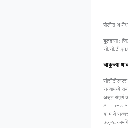
पोलीस अधीक्षक
बुलढाणा :
जिल्
सी.सी.टी.एन.
चाकुच्या ध
सीसीटीएनएस ह
राज्यांमध्ये 
असून संपूर्ण
Success S
या मध्ये राज्
उत्कृष्ट काम