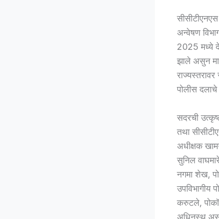
सीसीटीएनएस प्
अन्वेषण विभाग
2025 मध्ये द
झाले असुन मा
राज्यस्तरावर
पोलीस दलाचे 
सदरची उत्कृष
तथा सीसीटीए
अधीक्षक खामग
सुनिल वाघमारे
नगमा शेख, पोह
उपविभागीय पो
करुटले, पोकॉ
अधिनस्थ असले