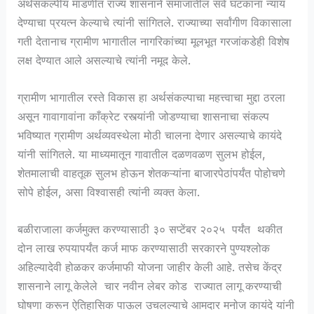
अर्थसंकल्पीय मांडणीत राज्य शासनाने समाजातील सर्व घटकांना न्याय
देण्याचा प्रयत्न केल्याचे त्यांनी सांगितले. राज्याच्या सर्वांगीण विकासाला
गती देतानाच ग्रामीण भागातील नागरिकांच्या मूलभूत गरजांकडेही विशेष
लक्ष देण्यात आले असल्याचे त्यांनी नमूद केले.
ग्रामीण भागातील रस्ते विकास हा अर्थसंकल्पाचा महत्त्वाचा मुद्दा ठरला
असून गावागावांना काँक्रेट रस्त्यांनी जोडण्याचा शासनाचा संकल्प
भविष्यात ग्रामीण अर्थव्यवस्थेला मोठी चालना देणार असल्याचे कायंदे
यांनी सांगितले. या माध्यमातून गावातील दळणवळण सुलभ होईल,
शेतमालाची वाहतूक सुलभ होऊन शेतकऱ्यांना बाजारपेठांपर्यंत पोहोचणे
सोपे होईल, असा विश्वासही त्यांनी व्यक्त केला.
बळीराजाला कर्जमुक्त करण्यासाठी ३० सप्टेंबर २०२५ पर्यंत थकीत
दोन लाख रुपयापर्यंत कर्ज माफ करण्यासाठी सरकारने पुण्यश्लोक
अहिल्यादेवी होळकर कर्जमाफी योजना जाहीर केली आहे. तसेच केंद्र
शासनाने लागू केलेले चार नवीन लेबर कोड राज्यात लागू करण्याची
घोषणा करून ऐतिहासिक पाऊल उचलल्याचे आमदार मनोज कायंदे यांनी