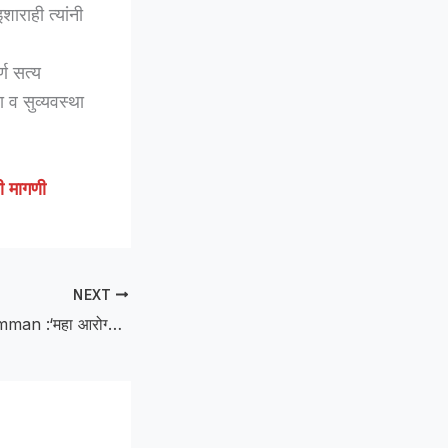
ाराही त्यांनी
्ण सत्य
ा व सुव्यवस्था
ी मागणी
NEXT
Maha Arogya Samman :‘महा आरोग्य सन्मान-2026’ने वैद्यकीय अधीक्षक डॉ. रिज़वाना बेगम खान सन्मानित