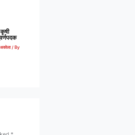
कृषी
 सुवर्णपदक
अकोला
/ By
arked
*