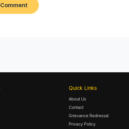
s
Quick Links
About Us
Contact
Grievance Redressal
Privacy Policy