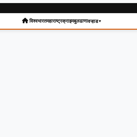
विश्व
भारत
महाराष्ट्र
क्राइम
बुलढाणा
वऱ्हाड▾