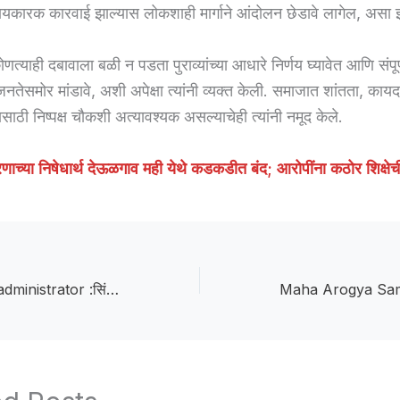
ायकारक कारवाई झाल्यास लोकशाही मार्गाने आंदोलन छेडावे लागेल, असा इश
णत्याही दबावाला बळी न पडता पुराव्यांच्या आधारे निर्णय घ्यावेत आणि संपूर
नतेसमोर मांडावे, अशी अपेक्षा त्यांनी व्यक्त केली. समाजात शांतता, कायद
ाठी निष्पक्ष चौकशी अत्यावश्यक असल्याचेही त्यांनी नमूद केले.
ाच्या निषेधार्थ देऊळगाव मही येथे कडकडीत बंद; आरोपींना कठोर शिक्षेच
Sarpanch is the administrator :सिंदखेडराजा तालुक्यातील ४३ ग्रामपंचायतींवर सरपंचच प्रशासक; निवडणुका होईपर्यंत कारभार सांभाळणार