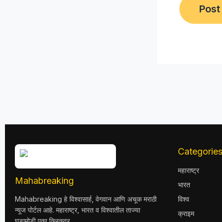
Categorie
महाराष्ट्र
Mahabreaking
भारत
Mahabreaking हे विश्वासार्ह, वेगवान आणि अचूक मराठी
विश्व
न्यूज पोर्टल आहे. महाराष्ट्र, भारत व विश्वातील ताज्या
क्राइम
घडामोडी एका क्लिकवर.