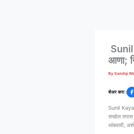
Sunil 
आणा; नि
By
Sandip W
शेअर करा :
Sunil Kayade 
सखोल तपास क
थांबवावी, अशी