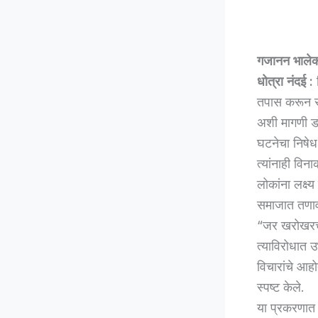
गजानन भाले
धोत्रा नंदई :
च
तपास करून सत
अशी मागणी डॉ
घटनेचा निषेध 
त्यांनाही वि
लोकांना लक्ष्
समाजात तणाव न
“जर खरोखरच 
त्याविरोधात उ
विचारांचे आहो
स्पष्ट केले.
या प्रकरणात 