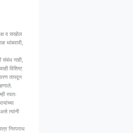
्पक्ष व सखोल
ळ थांबवावी,
ी संबंध नाही,
काही विशिष्ट
तावरण तापवून
्हणाले.
ही स्वतः
ायांच्या
से त्यांनी
मात्र निरपराध