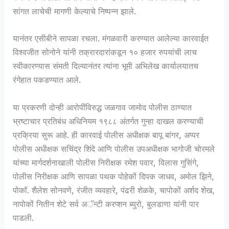
सांगत लाचेची मागणी केल्याचे निष्पन्न झाले.
यानंतर एसीबीने सापळा रचला. मंगळवारी करण्यात आलेल्या कारवाईत
विश्वजीत सोनोने यांनी तक्रारदारांकडून १० हजार रुपयांची लाच
स्वीकारण्यास संमती दिल्यानंतर त्यांना भूमी अभिलेख कार्यालयातच
रंगेहात पकडण्यात आले.
या प्रकरणी दोन्ही आरोपींविरुद्ध जळगाव जामोद पोलीस ठाण्यात
भ्रष्टाचार प्रतिबंध अधिनियम १९८८ अंतर्गत गुन्हा दाखल करण्याची
प्रक्रिया सुरू आहे. ही कारवाई पोलीस अधीक्षक बापू बांगर, अप्पर
पोलीस अधीक्षक सचिंद्र शिंदे आणि पोलीस उपअधीक्षक भागोजी चोरमले
यांच्या मार्गदर्शनाखाली पोलीस निरीक्षक रमेश पवार, विलास गुसिंगे,
पोलीस निरीक्षक आणि सापळा पथक पोहेकों दिपक जाधव, अमोल झिने,
पोकॉ. शैलेश सोनवणे, रंजीत व्यवहारे, पंढरी शेळके, चापोकों अर्शद शेख,
नापोकों नितीन शेटे सर्व अॅन्टी करप्शन ब्युरो, बुलडाणा यांनी पार
पाडली.