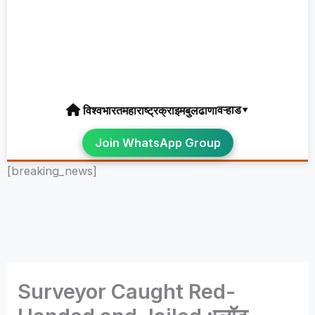
वऱ्हाड▾
विश्व
भारत
महाराष्ट्र
क्राइम
बुलढाणा
Join WhatsApp Group
[breaking_news]
Surveyor Caught Red-