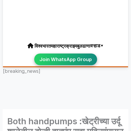
वऱ्हाड▾
विश्व
भारत
महाराष्ट्र
क्राइम
बुलढाणा
Join WhatsApp Group
[breaking_news]
Both handpumps :खेट्रीच्या उर्दू