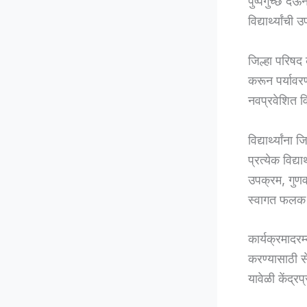
पुष्पगुच्छ द
विद्यार्थ्यां
जिल्हा परिषद क
करून पर्यावरण
नवप्रवेशित वि
विद्यार्थ्यांना
प्रत्येक विद्
उपक्रम, गुणवत
स्वागत फलक उ
कार्यक्रमादरम
करण्यासाठी सेव
यावेळी केंद्र