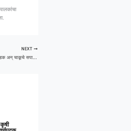
, पालकांचा
ला.
NEXT
murder :दुचाकीची धडक अन् चाकूचे सपासप वार; काँग्रेस नगरसेविकेच्या पतीच्या हत्येने अकोला हादरले
कृषी
 सुवर्णपदक