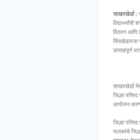
साखरखेर्डा :
न
विद्यार्थ्यांची
वितरण आणि वि
सिंदखेडराजा 
उत्साहपूर्ण 
साखरखेर्डा य
जिल्हा परिषद प
आयोजन करण्
जिल्हा परिषद प
पालकांचे जिल्