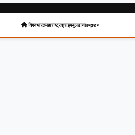
विश्व
भारत
महाराष्ट्र
क्राइम
बुलढाणा
वऱ्हाड▾