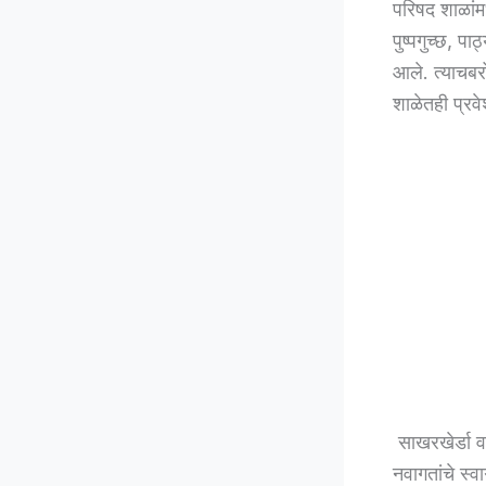
परिषद शाळांमध्
पुष्पगुच्छ, प
आले. त्याचबर
शाळेतही प्रव
साखरखेर्डा व 
नवागतांचे स्व