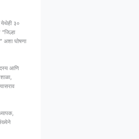
 येथेही ३०
 “जिल्हा
या” अशा घोषणा
 सदस्य आणि
 शाळा,
श्वासराव
ध्यापक,
्येने