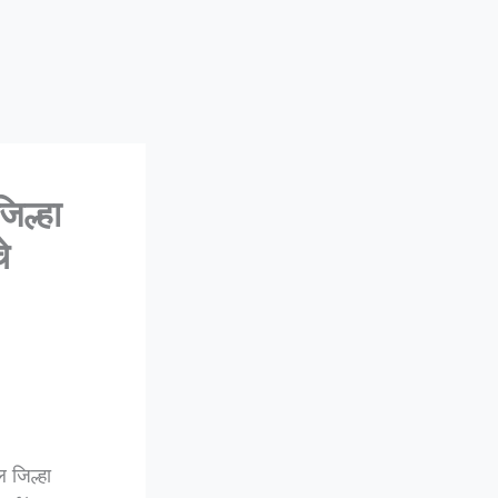
िल्हा
े
 जिल्हा