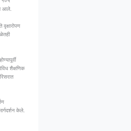
ी १०५
ात आले.
े वृक्षारोपण
ाळेतही
ण्यापूर्वी
विविध शैक्षणिक
 परिसरात
माण
ार्गदर्शन केले.