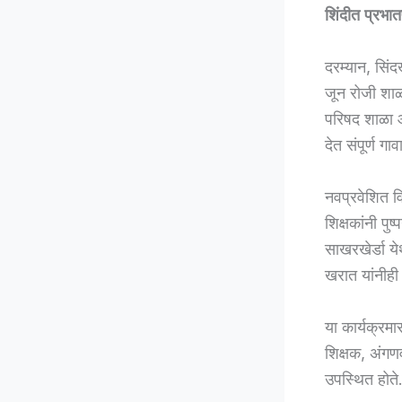
शिंदीत प्रभात
दरम्यान, सिं
जून रोजी शाळा
परिषद शाळा आ
देत संपूर्ण ग
नवप्रवेशित वि
शिक्षकांनी पु
साखरखेर्डा ये
खरात यांनीही व
या कार्यक्रमा
शिक्षक, अंगण
उपस्थित होते