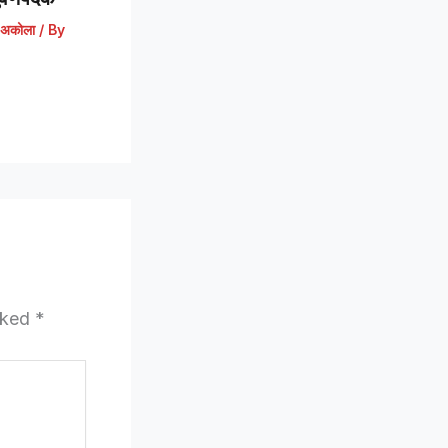
अकोला
/ By
arked
*