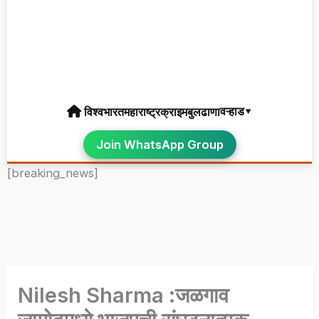
वऱ्हाड▾
विश्व
भारत
महाराष्ट्र
क्राइम
बुलढाणा
Join WhatsApp Group
[breaking_news]
Nilesh Sharma :जळगाव