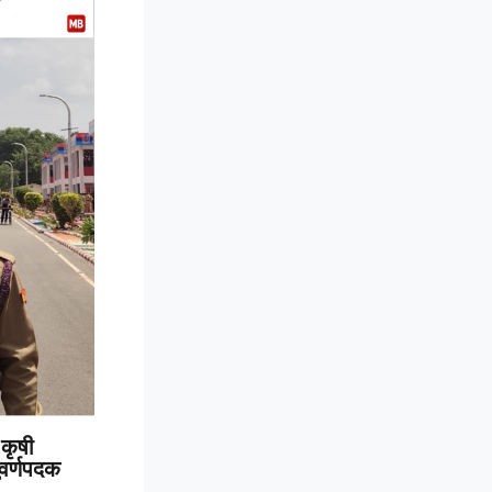
कृषी
 सुवर्णपदक