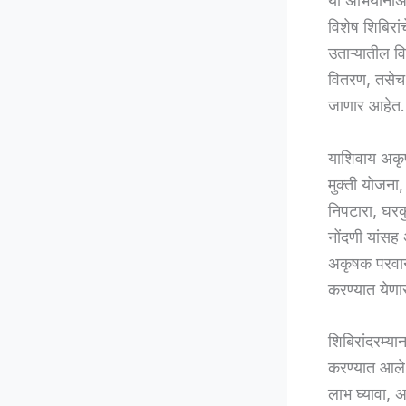
या अभियानाअंत
विशेष शिबिरां
उताऱ्यातील व
वितरण, तसेच वि
जाणार आहेत.
याशिवाय अकृषक
मुक्ती योजना
निपटारा, घरक
नोंदणी यांसह
अकृषक परवानग
करण्यात येणा
शिबिरांदरम्य
करण्यात आले आ
लाभ घ्यावा,