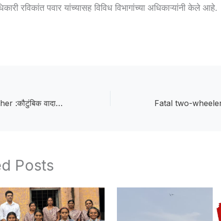
ारी रविकांत पवार यांच्यासह विविध विभागांच्या अधिकाऱ्यांनी केले आहे.
Brother kills brother :कौटुंबिक वादाचा भीषण शेवट : सुटाळा बु. येथे भावानेच भावाचा घेतला जीव
ed Posts