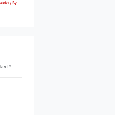
अकोला
/ By
arked
*