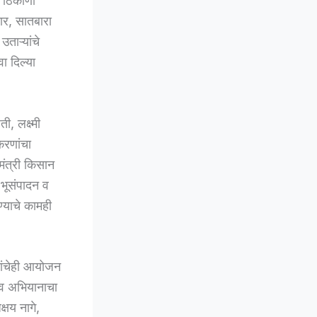
ा ठिकाणी
फार, सातबारा
ताऱ्यांचे
वा दिल्या
, लक्ष्मी
करणांचा
मंत्री किसान
 भूसंपादन व
्याचे कामही
मांचेही आयोजन
स्व अभियानाचा
षय नागे,