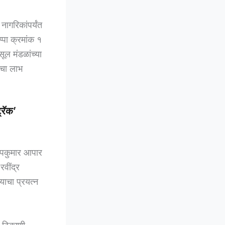
ागरिकांपर्यंत
पा क्रमांक १
ूल मंडळांच्या
धीचा लाभ
्रॅक’
दीपकुमार आपार
रवींद्र
ाचा प्रयत्न