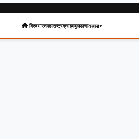
विश्व
भारत
महाराष्ट्र
क्राइम
बुलढाणा
वऱ्हाड▾