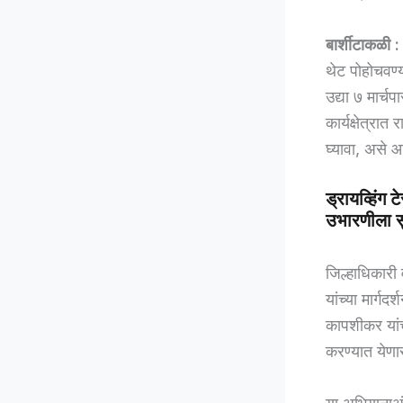
बार्शीटाकळी :
थेट पोहोचवण्
उद्या ७ मार्च
कार्यक्षेत्रा
घ्यावा, असे 
ड्रायव्हिंग
उभारणीला स
जिल्हाधिकारी 
यांच्या मार्ग
कापशीकर यांच
करण्यात येणा