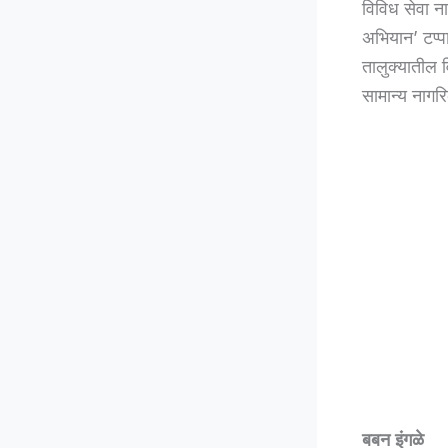
विविध सेवा न
अभियान’ टप्पा
तालुक्यातील व
सामान्य नागर
बबन इंगळे