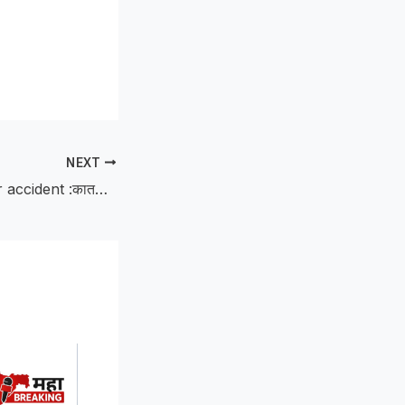
NEXT
Fatal two-wheeler accident :कातखेड–विझोरा मार्गावर दुचाकीचा भीषण अपघात; तरुण गंभीर जखमी