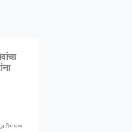
ांचा
ंना
ल विभागाच्या