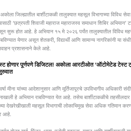
अकोला जिल्ह्यातील बार्शीटाकळी तालुक्यात महसूल विभागाच्या विविध सेवा न
यासाठी ‘छत्रपती शिवाजी महाराज महाराजस्व समाधान शिबिर अभियान’ टप्
पासून सुरू होत आहे. हे अभियान १५ मे २०२६ पर्यंत तालुक्यातील विविध महस
त राबविण्यात येणार असून शेतकरी, विद्यार्थी आणि सामान्य नागरिकांनी या सं
आवाहन प्रशासनाने केले आहे.
 टेस्ट होणार पूर्णपणे डिजिटल! अकोला आरटीओत ‘ऑटोमेटेड टेस्ट ट
ुरुवात
वर्षा मीना यांच्या आदेशानुसार आणि मूर्तिजापूरचे उपविभागीय अधिकारी सं
दर्शनाखाली हे अभियान राबविण्यात येत आहे. तसेच बार्शीटाकळीचे तहसीलदार 
्या देखरेखीखाली महसूल विभागाची लोकाभिमुख सेवा अधिक गतिमान करण्य
र आहे.