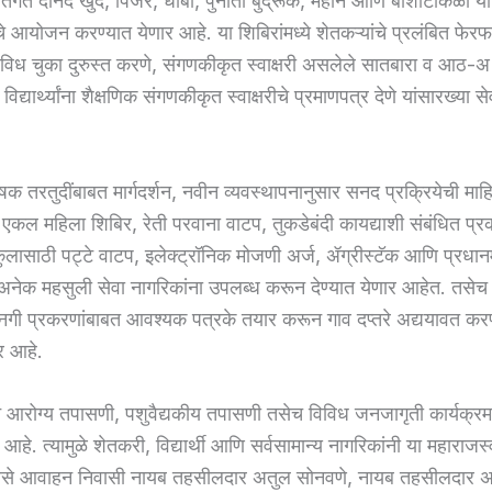
र्गत दोनद खुर्द, पिंजर, धाबा, पुनोती बुद्रूक, महान आणि बार्शीटाकळी य
चे आयोजन करण्यात येणार आहे. या शिबिरांमध्ये शेतकऱ्यांचे प्रलंबित फेर
िविध चुका दुरुस्त करणे, संगणकीकृत स्वाक्षरी असलेले सातबारा व आठ-अ उ
द्यार्थ्यांना शैक्षणिक संगणकीकृत स्वाक्षरीचे प्रमाणपत्र देणे यांसारख्या से
 तरतुदींबाबत मार्गदर्शन, नवीन व्यवस्थापनानुसार सनद प्रक्रियेची माहिती
, एकल महिला शिबिर, रेती परवाना वाटप, तुकडेबंदी कायद्याशी संबंधित प्र
ुलासाठी पट्टे वाटप, इलेक्ट्रॉनिक मोजणी अर्ज, ॲग्रीस्टॅक आणि प्रधान
 अनेक महसुली सेवा नागरिकांना उपलब्ध करून देण्यात येणार आहेत. तसेच
ी प्रकरणांबाबत आवश्यक पत्रके तयार करून गाव दप्तरे अद्ययावत करण
र आहे.
ान आरोग्य तपासणी, पशुवैद्यकीय तपासणी तसेच विविध जनजागृती कार्यक्र
हे. त्यामुळे शेतकरी, विद्यार्थी आणि सर्वसामान्य नागरिकांनी या महाराज
 असे आवाहन निवासी नायब तहसीलदार अतुल सोनवणे, नायब तहसीलदार अक्