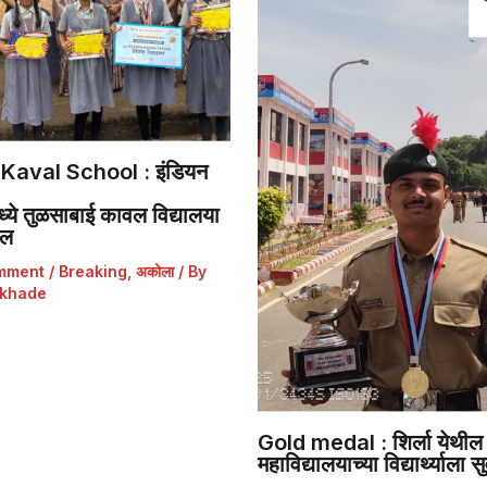
Kaval School : इंडियन
ये तुळसाबाई कावल विद्यालया
डल
mment
/
Breaking
,
अकोला
/ By
khade
Gold medal : शिर्ला येथील 
महाविद्यालयाच्या विद्यार्थ्याला