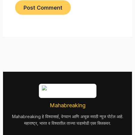
Mahabreaking
Mahabreaking हे विश्वासार्ह, वेगवान आणि अचूक मराठी न्यूज पोर्टल आहे.
महाराष्ट्र, भारत व विश्वातील ताज्या घडामोडी एका क्लिकवर.