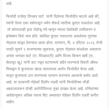
आहे.
फिर्यादी राजेंद्र दिनकर घाटे यांनी दिलेल्या फिर्यादीत म्हटले आहे की,
त्यांनी गेल्या एका वर्षापासून जर्मन शेफर्ड जातीचा कुत्रा पाळलेला आहे.
तो कोणालाही इजा पोहोचू नये म्हणून त्याला वेळोवेळी लसीकरण व
इंजेक्शन दिले जात होते. संबंधित कुत्रा गावालगत असलेल्या गुरांच्या
गोठ्यात बांधून ठेवण्यात आला होता. दरम्यान, दि. ४ एप्रिल २०२६ रोजी
रात्री सुमारे ९ वाजण्याच्या सुमारास, कुत्रा गोठ्यात बांधलेला असताना
अनंता भागवत घाटे (रा. पिंपळपाटी) आणि विजय किसन खर्चे (रा.
शेलापूर खु.) यांनी कट रचून मटणामध्ये उंदीर मारण्याचे विषारी औषध
मिसळून ते कुत्र्याला खाऊ घातल्याचा आरोप फिर्यादीत केला आहे.
यातून कुत्र्याला ठार मारण्याचा प्रयत्न करण्यात आल्याचे समोर आले
आहे. या प्रकरणी पोहेकॉ दिलीप तडवी यांनी फिर्यादीच्या तोंडी
अहवालावरून दोन्ही आरोपीविरुध्द गुन्हा दाखल केला आहे. वरिष्ठांच्या
आदेशानुसार अधिक तपास बिट अमलदार पोहेका दिलीप तडवी करीत
आहेत.