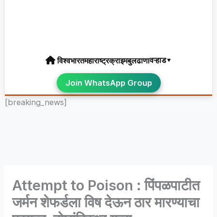
वऱ्हाड▾
विश्व
भारत
महाराष्ट्र
क्राइम
बुलढाणा
Join WhatsApp Group
[breaking_news]
Attempt to Poison : पिंपळपाटीत
जर्मन शेफर्डला विष देऊन ठार मारण्याचा