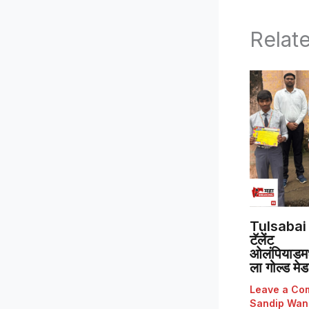
Relat
Tulsabai 
टॅलेंट
ओलंपियाडमध्
ला गोल्ड मे
Leave a Co
Sandip Wan