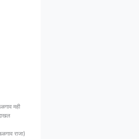
ेऊळगाव मही
 दाखल
ेऊळगाव राजा)