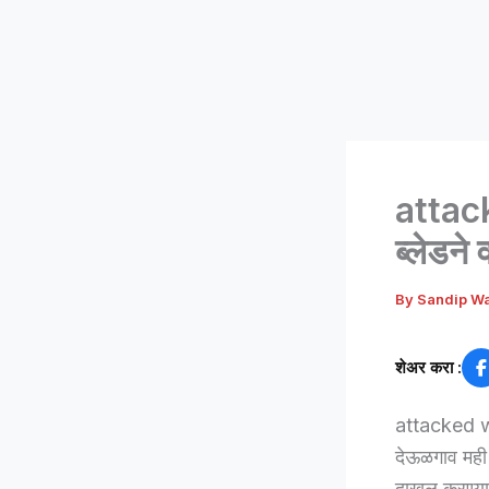
attack
ब्लेडन
By
Sandip W
शेअर करा :
attacked wit
देऊळगाव मही 
दाखल करण्य