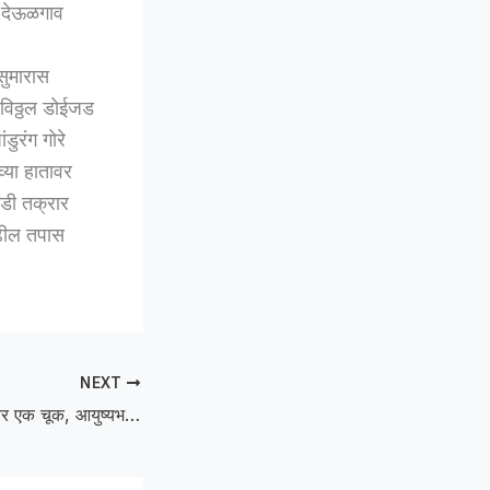
. देऊळगाव
सुमारास
 विठ्ठल डोईजड
डुरंग गोरे
व्या हातावर
ंडी तक्रार
ुढील तपास
NEXT
traffic rules :रस्त्यावर एक चूक, आयुष्यभराची शिक्षा ठरू शकते” — वाहतूक नियम पाळण्याचे आवाहन