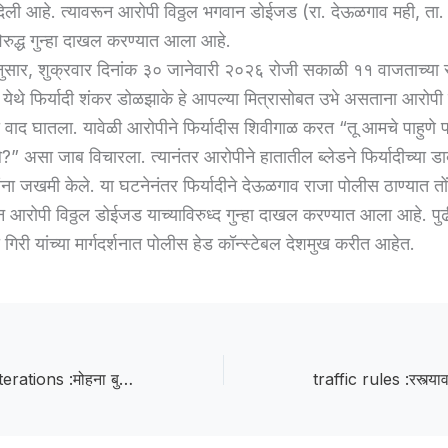
द दिली आहे. त्यावरून आरोपी विठ्ठल भगवान डोईजड (रा. देऊळगाव मही, ता
िरुद्ध गुन्हा दाखल करण्यात आला आहे.
तीनुसार, शुक्रवार दिनांक ३० जानेवारी २०२६ रोजी सकाळी ११ वाजताच्या 
येथे फिर्यादी शंकर डोळझाके हे आपल्या मित्रासोबत उभे असताना आरोपी
ाशी वाद घातला. यावेळी आरोपीने फिर्यादीस शिवीगाळ करत “तू आमचे पाहुणे पां
े?” असा जाब विचारला. त्यानंतर आरोपीने हातातील ब्लेडने फिर्यादीच्या डा
ांना जखमी केले. या घटनेनंतर फिर्यादीने देऊळगाव राजा पोलीस ठाण्यात तो
ून आरोपी विठ्ठल डोईजड याच्याविरुध्द गुन्हा दाखल करण्यात आला आहे. प
हा गिरी यांच्या मार्गदर्शनात पोलीस हेड कॉन्स्टेबल देशमुख करीत आहेत.
tampering and alterations :मोहना बु. ग्रामपंचायतीत घोळच घोळ; अभिलेखांत खोडाखोड व फेरफार