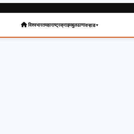
विश्व
भारत
महाराष्ट्र
क्राइम
बुलढाणा
वऱ्हाड▾