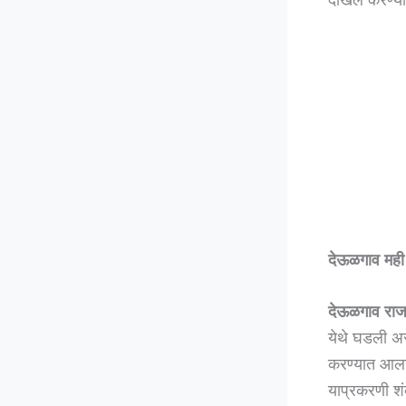
देऊळगाव मही 
देऊळगाव राज
येथे घडली अस
करण्यात आला
याप्रकरणी शं