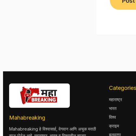
Categorie
महाराष्ट्र
भारत
Mahabreaking
विश्व
क्राइम
Mahabreaking हे विश्वासार्ह, वेगवान आणि अचूक मराठी
बुलढाणा
न्यूज पोर्टल आहे. महाराष्ट्र, भारत व विश्वातील ताज्या