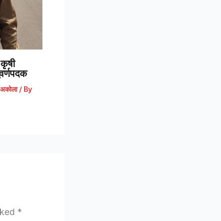
कृषी
 सुवर्णपदक
अकोला
/ By
arked
*