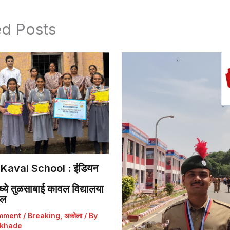
ed Posts
Kaval School : इंडियन
ये तुळसाबाई कावल विद्यालया
डल
mment
/
Breaking
,
अकोला
/ By
khade