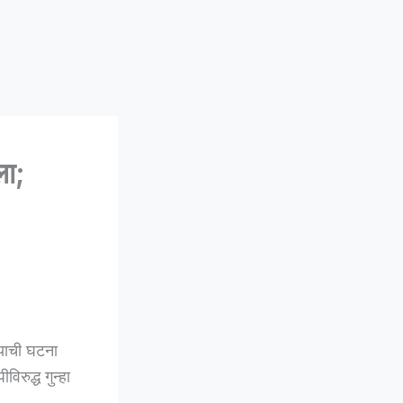
ा;
याची घटना
रुद्ध गुन्हा