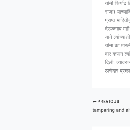
यांनी फिर्या
राजा) याच्याव
प्राप्त माहि
देऊळगाव मही 
याने त्यांच्य
यांना का मारल
वार करून त्य
दिली. त्यावर
ठाणेदार ब्रम्
PREVIOUS