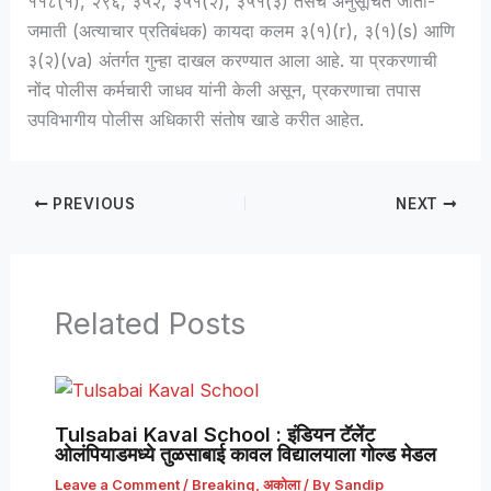
११८(१), २९६, ३५२, ३५१(२), ३५१(३) तसेच अनुसूचित जाती-
जमाती (अत्याचार प्रतिबंधक) कायदा कलम ३(१)(r), ३(१)(s) आणि
३(२)(va) अंतर्गत गुन्हा दाखल करण्यात आला आहे. या प्रकरणाची
नोंद पोलीस कर्मचारी जाधव यांनी केली असून, प्रकरणाचा तपास
उपविभागीय पोलीस अधिकारी संतोष खाडे करीत आहेत.
PREVIOUS
NEXT
Related Posts
Tulsabai Kaval School : इंडियन टॅलेंट
ओलंपियाडमध्ये तुळसाबाई कावल विद्यालयाला गोल्ड मेडल
Leave a Comment
/
Breaking
,
अकोला
/ By
Sandip