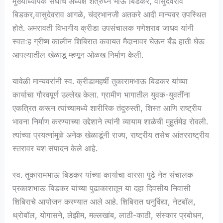
मुख्याध्यापक संघाचे अध्यक्ष शत्रुघ्न भाऊ बिडकर, वासुदेवराव
बिडकर,वासुदेवराव आगळे, चंद्रभानजी अतकरे आदी मान्यवर उपस्थित
होते. अमरावती विभागीय क्रीडा उपसंचालक गणेशराव जाधव यांनी
स्वतःह ग्रीष्म कालीन शिबिरात कवायत मैदानावर घेऊन बँड हाती घेऊ
आपल्यातील खेळाडू म्हणून ओळख निर्माण केली.
यावेळी मान्यवरांनी स्व. क्रीडामहर्षी तुकारामभाऊ बिडकर यांच्या
कार्याचा गौरवपूर्ण उल्लेख केला. ग्रामीण भागातील युवक-युवतींना
एकत्रित करून त्यांच्यामध्ये शारीरिक तंदुरुस्ती, शिस्त आणि राष्ट्रीय
भावना निर्माण करण्याच्या उद्देशाने त्यांनी व्यायाम शाळेची मुहूर्तमेढ रोवली.
त्यांच्या प्रयत्नांमुळे अनेक खेळाडूंनी राज्य, राष्ट्रीय तसेच आंतरराष्ट्रीय
स्तरावर यश संपादन केले आहे.
स्व. तुकारामभाऊ बिडकर यांच्या कार्याचा वारसा पुढे नेत संचालक
प्रकाशभाऊ बिडकर यांच्या पुढाकारातून या दहा दिवसीय निवासी
शिबिराचे आयोजन करण्यात आले आहे. शिबिरात धनुर्विद्या, नेटबॉल,
थ्रोबॉल, योगासने, लेझीम, मल्लखांब, लाठी-काठी, संस्कार प्रबोधन,