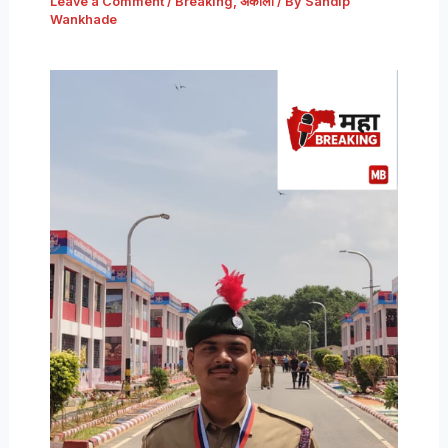
Leave a Comment
/
Breaking
,
अकोला
/ By
Sandip
Wankhade