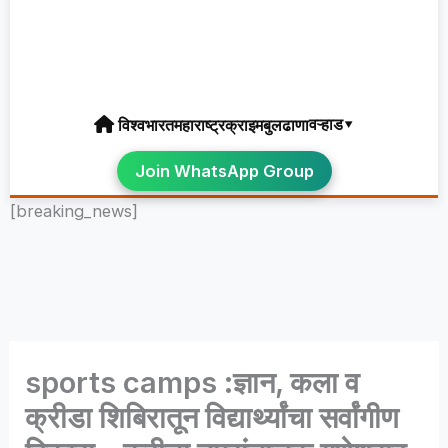
वऱ्हाड▾
विश्व
भारत
महाराष्ट्र
क्राइम
बुलढाणा
Join WhatsApp Group
[breaking_news]
sports camps :ज्ञान, कला व
क्रीडा शिबिरातून विद्यार्थ्यांचा सर्वांगीण