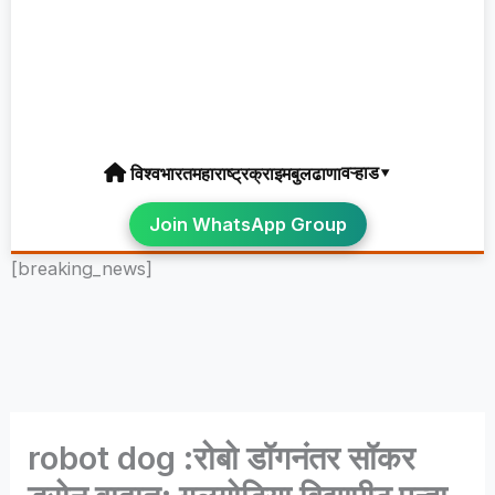
वऱ्हाड▾
विश्व
भारत
महाराष्ट्र
क्राइम
बुलढाणा
Join WhatsApp Group
[breaking_news]
robot dog :रोबो डॉगनंतर सॉकर