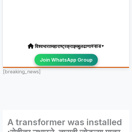
वऱ्हाड▾
विश्व
भारत
महाराष्ट्र
क्राइम
बुलढाणा
Join WhatsApp Group
[breaking_news]
A transformer was installed