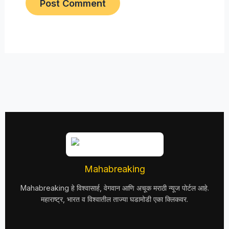
Mahabreaking
Mahabreaking हे विश्वासार्ह, वेगवान आणि अचूक मराठी न्यूज पोर्टल आहे.
महाराष्ट्र, भारत व विश्वातील ताज्या घडामोडी एका क्लिकवर.