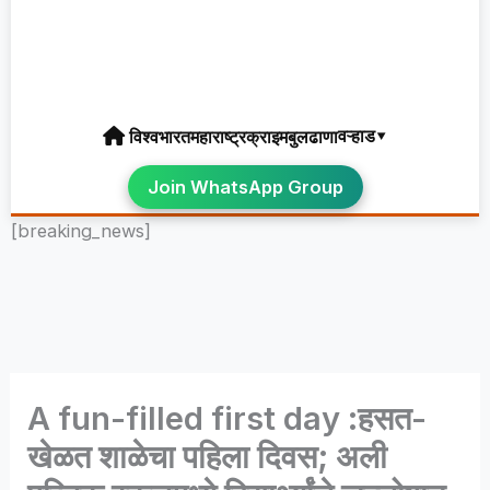
वऱ्हाड▾
विश्व
भारत
महाराष्ट्र
क्राइम
बुलढाणा
Join WhatsApp Group
[breaking_news]
A fun-filled first day :हसत-
खेळत शाळेचा पहिला दिवस; अली