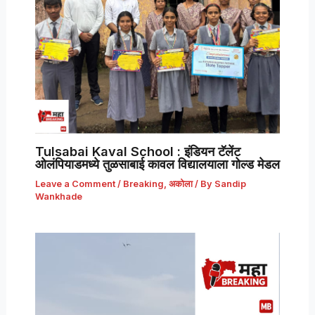
Tulsabai Kaval School : इंडियन टॅलेंट
ओलंपियाडमध्ये तुळसाबाई कावल विद्यालयाला गोल्ड मेडल
Leave a Comment
/
Breaking
,
अकोला
/ By
Sandip
Wankhade