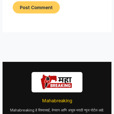
Mahabreaking
Mahabreaking हे विश्वासार्ह, वेगवान आणि अचूक मराठी न्यूज पोर्टल आहे.