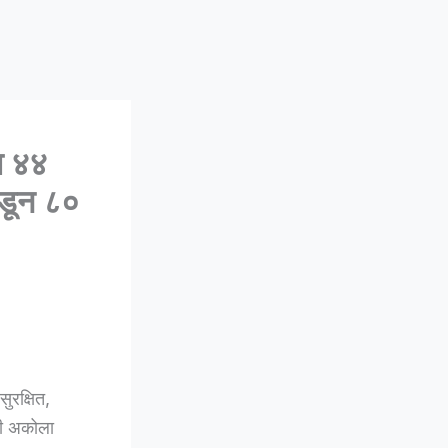
ा ४४
कडून ८०
ुरक्षित,
ली अकोला