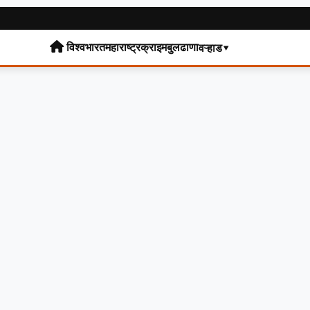
विश्व
भारत
महाराष्ट्र
क्राइम
बुलढाणा
वऱ्हाड▾