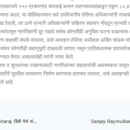
ायद्यान्वये १५५ प्रकरणांत कारवाई करून वाहनचालकांकडून एकूण ८०,४
्यात आला. या मोहिमेदरम्यान सर्व उपविभागीय पोलिस अधिकाऱ्यांनी नाकाबं
ेख ठेवली, तर ठाणे प्रभारी अधिकाऱ्यांनी सक्रिय सहभाग नोंदवून प्रभावी 
ृत्यांपासून नागरिकांनी दूर राहावे तसेच कोणतीही अनुचित घटना घडल्यास 
रण कक्षाशी संपर्क साधावा, असे आवाहन पोलिस अधीक्षक अर्चित चांडक यां
ऱ्यांवर कोणतीही सहानुभूती दाखवली जाणार नसून प्रतिबंधात्मक उपायय
ण्यात येणार असल्याचेही त्यांनी स्पष्ट केले.
ता व सुव्यवस्था राखण्यासाठी नागरिकांच्या सहकार्याची आवश्यकता असून 
्वांनी सुरक्षित वातावरण निर्माण करण्यास हातभार लावावा, असे आवाहनह
ेले आहे.
Sant Gajanan Maharaj :बिबी येथे संत गजानन महाराज प्रकटदिन उत्साहात; नगरप्रदक्षिणा, कीर्तन व महाप्रसादाचे वितरण