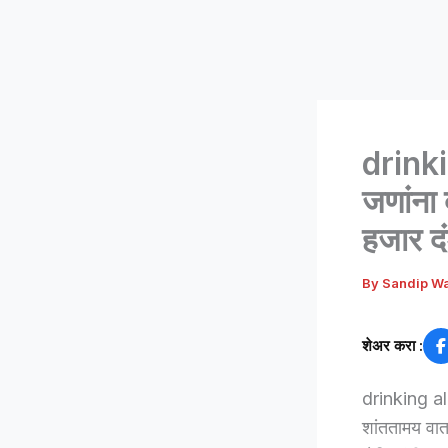
drinki
जणांना
हजार द
By
Sandip W
शेअर करा :
drinking alc
शांततामय वात