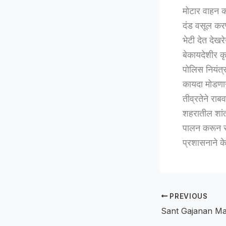
मोटार वाहन क
दंड वसूल करण
भेटी देत देखर
बेकायदेशीर क
पोलिस नियंत्
कायदा मोडणा
तीव्रतेने राबव
शहरातील शांत
पालन करून सर
प्रशासनाने क
PREVIOUS