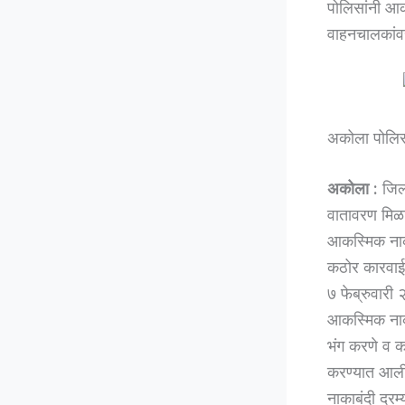
पोलिसांनी आक
वाहनचालकांव
अकोला पोलिसा
अकोला :
जिल्
वातावरण मिळा
आकस्मिक नाका
कठोर कारवाई
७ फेब्रुवारी
आकस्मिक नाका
भंग करणे व का
करण्यात आल
नाकाबंदी दरम