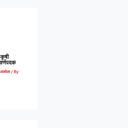
कृषी
 सुवर्णपदक
अकोला
/ By