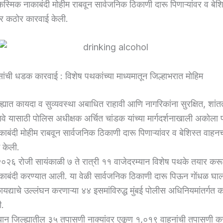
स्मिक नाकाबंदी मोहीम राबवून सार्वजनिक ठिकाणी दारू पिणाऱ्यांवर व बेशि
र कठोर कारवाई केली.
ंची धडक कारवाई : विशेष पथकांच्या माध्यमातून जिल्हाभरात मोहिम
ह्यात कायदा व सुव्यवस्था अबाधित राहावी आणि नागरिकांना सुरक्षित, शां
वे यासाठी पोलिस अधीक्षक अर्चित चांडक यांच्या मार्गदर्शनाखाली अकोला 
बंदी मोहीम राबवून सार्वजनिक ठिकाणी दारू पिणाऱ्यांवर व बेशिस्त वाहन
 केली.
 २०२६ रोजी सायंकाळी ७ ते रात्री ११ वाजेदरम्यान विशेष पथके तयार करू
बंदी करण्यात आली. या वेळी सार्वजनिक ठिकाणी दारू पिऊन गोंधळ घालण
यद्याचे उल्लंघन करणाऱ्या ४४ इसमांविरुद्ध मुंबई पोलीस अधिनियमांतर्गत 
ी.
्यान जिल्ह्यातील ३५ तपासणी नाक्यांवर एकूण १,०१९ वाहनांची तपासणी 