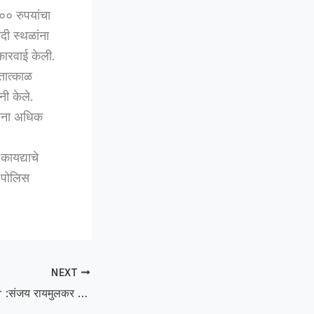
०० रुपयांचा
दी स्थळांना
कारवाई केली.
तात्काळ
नी केले.
ोजना अधिक
कायद्याचे
ी पोलिस
NEXT
Sanjay Raymulkar :संजय रायमुलकर यांच्या दातृत्वामुळे गजानन महाराज मंदिराच्या वैभवात वाढ – श्यामबाबु उमाळकर