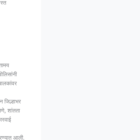
स्त
ततामय
पोलिसांनी
चालकांवर
न जिल्हाभर
े, शांतता
कारवाई
करण्यात आली.