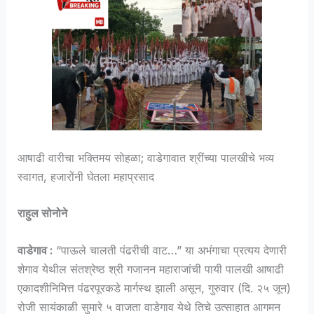
आषाढी वारीचा भक्तिमय सोहळा; वाडेगावात श्रींच्या पालखीचे भव्य
स्वागत, हजारोंनी घेतला महाप्रसाद
राहुल सोनोने
वाडेगाव :
“पाऊले चालती पंढरीची वाट…” या अभंगाचा प्रत्यय देणारी
शेगाव येथील संतश्रेष्ठ श्री गजानन महाराजांची पायी पालखी आषाढी
एकादशीनिमित्त पंढरपूरकडे मार्गस्थ झाली असून, गुरुवार (दि. २५ जून)
रोजी सायंकाळी सुमारे ५ वाजता वाडेगाव येथे तिचे उत्साहात आगमन