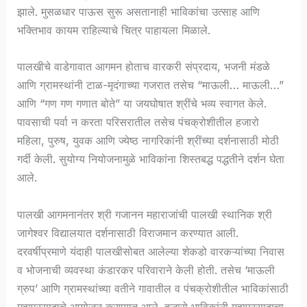
झाले. मुसळधार पाऊस सुरू असतानाही भाविकांचा उत्साह आणि
भक्तिभाव कायम राहिल्याचे चित्र पाहायला मिळाले.
पालखीचे वाडेगावात आगमन होताच वारकरी संप्रदाय, भजनी मंडळे
आणि ग्रामस्थांनी टाळ-मृदंगाच्या गजरात तसेच “माऊली… माऊली…”
आणि “गण गण गणात बोते” या जयघोषात श्रींचे भव्य स्वागत केले.
पावसाची पर्वा न करता परिसरातील तसेच पंचक्रोशीतील हजारो
महिला, पुरुष, युवक आणि ज्येष्ठ नागरिकांनी श्रींच्या दर्शनासाठी मोठी
गर्दी केली. सुयोग्य नियोजनामुळे भाविकांना शिस्तबद्ध पद्धतीने दर्शन घेता
आले.
पालखी आगमनानंतर श्री गजानन महाराजांची पालखी स्थानिक श्री
जागेश्वर विद्यालयात दर्शनासाठी विराजमान करण्यात आली.
दरवर्षीप्रमाणे यंदाही पालखीसोबत आलेल्या शेकडो वारकऱ्यांच्या निवास
व भोजनाची व्यवस्था कंडारकर परिवाराने केली होती. तसेच ‘माऊली
ग्रुप’ आणि ग्रामस्थांच्या वतीने गावातील व पंचक्रोशीतील भाविकांसाठी
महाप्रसादाचे आयोजन करण्यात आले. हजारो भाविकांनी महाप्रसादाचा