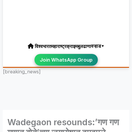
वऱ्हाड▾
विश्व
भारत
महाराष्ट्र
क्राइम
बुलढाणा
Join WhatsApp Group
[breaking_news]
Wadegaon resounds:’गण गण