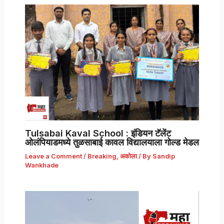
Tulsabai Kaval School : इंडियन टॅलेंट
ओलंपियाडमध्ये तुळसाबाई कावल विद्यालयाला गोल्ड मेडल
Leave a Comment
/
Breaking
,
अकोला
/ By
Sandip
Wankhade