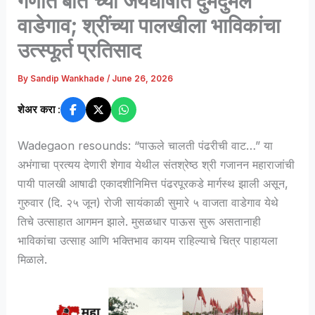
गणात बोते’च्या जयघोषात दुमदुमले
वाडेगाव; श्रींच्या पालखीला भाविकांचा
उत्स्फूर्त प्रतिसाद
By
Sandip Wankhade
/
June 26, 2026
शेअर करा :
Wadegaon resounds: “पाऊले चालती पंढरीची वाट…” या
अभंगाचा प्रत्यय देणारी शेगाव येथील संतश्रेष्ठ श्री गजानन महाराजांची
पायी पालखी आषाढी एकादशीनिमित्त पंढरपूरकडे मार्गस्थ झाली असून,
गुरुवार (दि. २५ जून) रोजी सायंकाळी सुमारे ५ वाजता वाडेगाव येथे
तिचे उत्साहात आगमन झाले. मुसळधार पाऊस सुरू असतानाही
भाविकांचा उत्साह आणि भक्तिभाव कायम राहिल्याचे चित्र पाहायला
मिळाले.