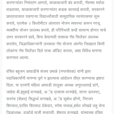
करणाऱ्यांवर नियंत्रण आणावे, काळाबाजारी बंद करावी, गॅसच्या मर्यादा
वाढवाव्या, काळाबाजारी करणाऱ्यांवर कडक कारवाई करावी, सरकारने
छात्रावासात राहणाऱ्या विद्यार्थ्यांसाठी सामुदायिक स्वयंपाकघर सुरू
करावे, प्रत्येक २ किलोमीटर अंतरावर भोजन व्यवस्था करून गरजू
व्यक्तींना भोजन उपलब्ध करावे, ही परिस्थिती कधी सामान्य होणार याचे
उत्तर सरकारने द्यावे, बिना केवायसी तत्काळ गॅस सिलेंडर उपलब्ध
करावेत, जिल्हाधिकाऱ्यांनी उज्ज्वला गॅस योजना अंतर्गत जिल्ह्यात किती
लोकांना गॅस सिलेंडर दिले याचा ऑडिट करावा, अशा विविध मागण्या
करण्यात आल्या.
वंचित बहुजन आघाडीचे संजय उमाळे (नगरसेवक) यांनी इतर
पदाधिकार्यांनी मागण्या पूर्ण न झाल्यास आंदोलन तीव्र करण्याचा इशारा
दिला. या प्रसंगी महिला आघाडी तालुका अध्यक्ष अनुराधाताई डांगे,
जाहेदा बी.इंदुबाई वानखडे, अॅड प्रकाश वानखेडे, सागर ऊपरवट,
सरपंच (शेळद) सिद्धार्थ वानखडे, अॅड सुबोध डोंगरे, निरजन
शिरसाठ,प्रदिप शिरसाठ ठेकेदार, रुपेश जंजाळ,हर्षल लोंखडे लहु सेना
जिल्हाध्यक्ष, वाकोडे माजी सभापती, शेषराव वानखडे, यांच्यासह वंचित