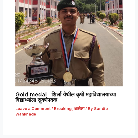
Gold medal : शिर्ला येथील कृषी महाविद्यालयाच्या
विद्यार्थ्याला सुवर्णपदक
Leave a Comment
/
Breaking
,
अकोला
/ By
Sandip
Wankhade