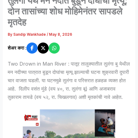
तुलंगा येथे मन नदीत बुडून दोघांचा मृत्यू;
दोन तासांच्या शोध मोहिमेनंतर सापडले
मृतदेह
By
Sandip Wankhade
/
May 8, 2026
शेअर करा :
Two Drown in Man River : पातूर तालुक्यातील तुलंगा बु येथील
मन नदीच्या पात्रात बुडून दोघांचा मृत्यू झाल्याची घटना शुक्रवारी दुपारी
चार वाजता घडली. या घटनमुळे तुलंगा व परिसरात हळहळ व्यक्त होत
आहे. दिलीप वसंत मुंडे (वय ४०, रा. तुलंगा बू) आणि अजाबराव
तुकाराम तायडे (वय ५२, रा. चिखलगाव) अशी मृतकांची नावे आहेत.