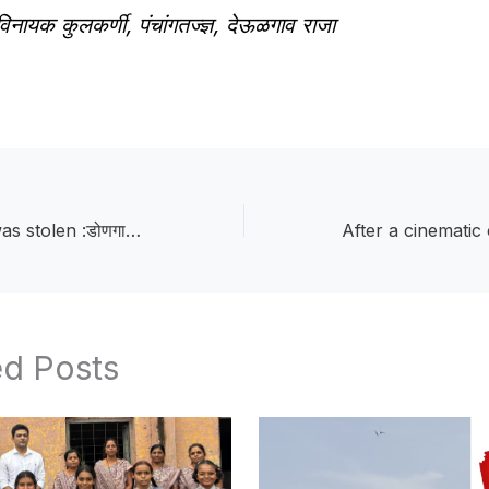
नायक कुलकर्णी, पंचांगतज्ज्ञ, देऊळगाव राजा
A two-wheeler was stolen :डोणगावात दुचाकी केली लंपास, चोरटा सीसीटीव्ही कॅमेऱ्यात कैद
ed Posts