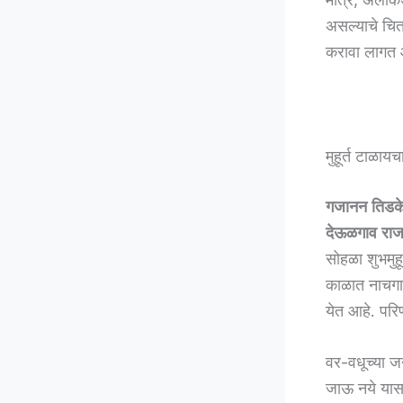
असल्याचे चित
करावा लागत 
मुहूर्त टाळा
गजानन तिडक
देऊळगाव राज
सोहळा शुभमुह
काळात नाचगाण्
येत आहे. परि
वर-वधूच्या जन्
जाऊ नये यासाठ