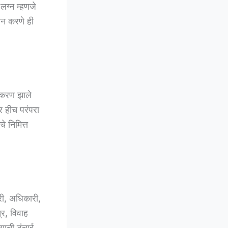
ग्न म्हणजे
ालन करणे ही
ीकरण झाले
र हीच परंपरा
े निमित्त
ारी, अधिकारी,
्र, विवाह
्याची टंचाई