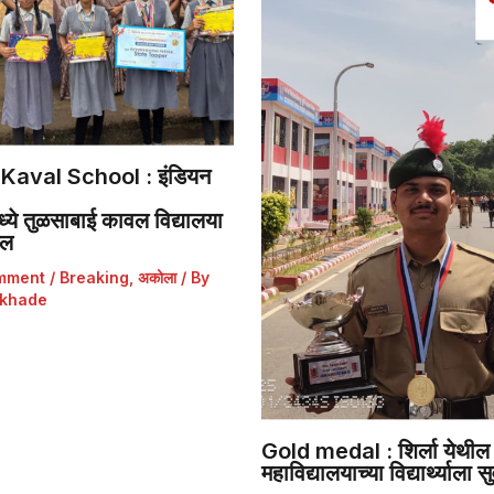
Kaval School : इंडियन
ये तुळसाबाई कावल विद्यालया
डल
mment
/
Breaking
,
अकोला
/ By
khade
Gold medal : शिर्ला येथील 
महाविद्यालयाच्या विद्यार्थ्याला