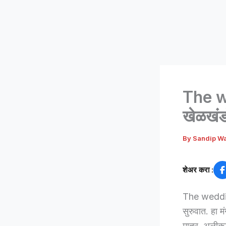
The we
खेळखंडो
By
Sandip W
शेअर करा :
The wedding
सुरुवात. हा म
मात्र, अलीकडच