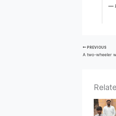
— वि
PREVIOUS
Relat