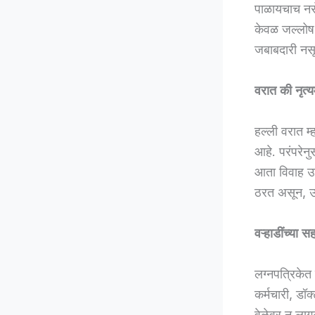
पाळायचाच नसे
केवळ जल्लोष न
जबाबदारी नस
वरात की नृत्
हल्ली वरात म
आहे. परंपरेन
आता विवाह उश
ठरत असून, उत्
वऱ्हाडींच्या
लग्नपत्रिकेत 
कर्मचारी, डॉ
वेळेवर न लागल