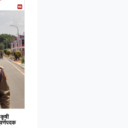
कृषी
 सुवर्णपदक