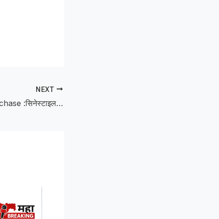
NEXT
After a cinematic chase :सिनेस्टाइल पाठलागानंतर टिप्पर चालकांनी रेती रस्त्यावर टाकून काढला पळ, दोघांविरुद्ध गुन्हा दाखल