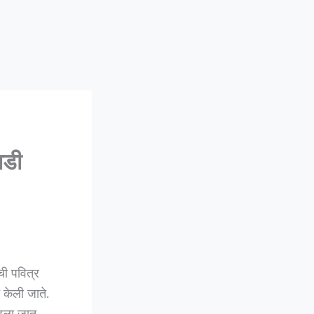
ाडी
ी पवित्र
 केली जाते.
ोडला जात