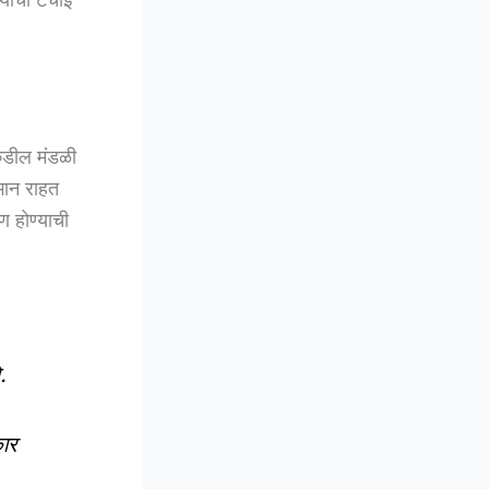
कडील मंडळी
भान राहत
ण होण्याची
.
कार