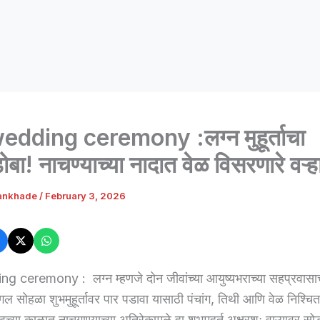
dding ceremony :लग्न मुहूर्ताचा
बा! नाचण्याच्या नादात वेळ विसरणारे वऱ्ह
ankhade
/
February 3, 2026
 ceremony : लग्न म्हणजे दोन जीवांच्या आयुष्यभराच्या सहप्रवासाच
ंगल सोहळा शुभमुहूर्तावर पार पडावा यासाठी पंचांग, तिथी आणि वेळ निश्चित
्या काळात नाचगाण्याच्या अतिरेकामुळे हा शुभमुहूर्त अक्षरशः वाऱ्यावर स