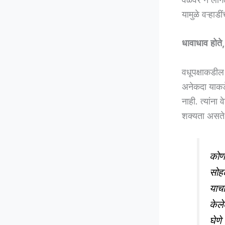
यामुळे वऱ्हा
धावाधाव होते
वधूपक्षाकडी
अनेकदा याकडे
नाही. त्यांना
शक्यता असते
कोणत
सोहळ
याचा
केले
घेणे