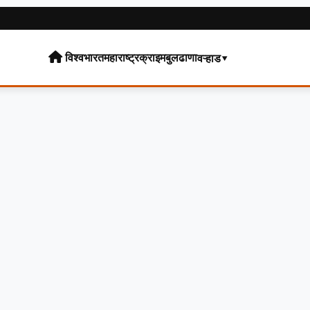
विश्व
भारत
महाराष्ट्र
क्राइम
बुलढाणा
वऱ्हाड▾