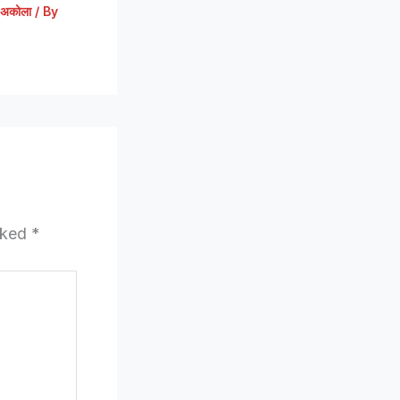
अकोला
/ By
arked
*