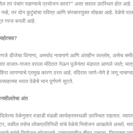
ल तर पंचांग पाहण्याचे प्रयोजन काय?” असा सवाल उपस्थित होत आहे. ल
व्हे, तर दोन कुटुंबांचा पवित्र आणि संस्कारयुक्त सोहळा आहे. वेळेचे प
ून गरज बनली आहे.
यमहोत्सव?
्हणजे डीजेचा धिंगाणा, अमर्याद नाचगाणे आणि अंतहीन जल्लोष, असेच सम
ुसार वाजत-गाजत वराला मंदिरात नेऊन पूजेनंतर मंडपात आणले जाते; मात्
िरा लागण्याचे प्रमुख कारण ठरत आहे. मंदिरात जाणे-येणे हे जणू नाचण्याच
साहाच्या भरात वेळेचे भान पूर्णपणे सुटते.
 सहनशीलतेचा अंत
दिलेल्या वेळेनुसार वऱ्हाडी मंडळी कार्यक्रमस्थळी उपस्थित राहतात. व्याप
क्टर, वकील तसेच लोकप्रतिनिधी यांचे वेळेचे नियोजन आखलेले असते. मात
्याने त्यांचे नियोजन कोलमडते. उन्हाळ्यातील तीव्र उकाडा, पिण्याच्या पाण