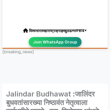
वऱ्हाड▾
विश्व
भारत
महाराष्ट्र
क्राइम
बुलढाणा
Join WhatsApp Group
[breaking_news]
Jalindar Budhawat :जालिंदर
बुधवतांसारख्या निष्ठावंत नेतृत्वाला