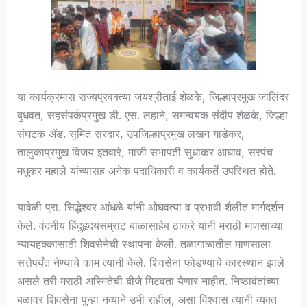
या कार्यक्रमास राज्यप्रवक्त्या जयश्रीताई शेळके, जिल्हाप्रमुख जालिंदर
बुधवत, सहसंपर्कप्रमुख डी. एस. लहाने, समन्वयक संदीप शेळके, जिल्हा
संघटक ॲड. सुमित सरदार, उपजिल्हाप्रमुख लखन गाडेकर,
तालुकाप्रमुख विजय इतवारे, माजी सभापती सुधाकर आघाव, सरपंच
मधुकर महाले यांच्यासह अनेक पदाधिकारी व कार्यकर्ते उपस्थित होते.
यावेळी प्रा. सिद्धेश्वर आंधळे यांनी ओघवत्या व प्रभावी शैलीत मार्गदर्शन
केले. वंदनीय हिंदुहृदयसम्राट बाळासाहेब ठाकरे यांनी मराठी माणसाच्या
न्यायहक्कासाठी शिवसेनेची स्थापना केली. तळागाळातील माणसाला
सत्तेपर्यंत नेण्याचे काम त्यांनी केले. शिवसेना फोडण्याचे कारस्थान झाले
असले तरी मराठी अस्मितेची बीजे मिटवता येणार नाहीत. निष्ठावंतांच्या
बळावर शिवसेना पुन्हा नव्याने उभी राहील, असा विश्वास त्यांनी व्यक्त