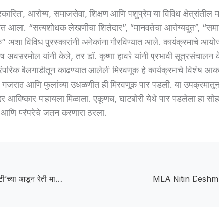
कारिता, आरोग्य, समाजसेवा, शिक्षण आणि पशुप्रेम या विविध क्षेत्रांतील मा
यात आला. “सत्यशोधक लेखणीचा शिलेदार”, “मानवतेचा आरोग्यदूत”, “समा
क” अशा विविध पुरस्कारांनी अनेकांना गौरविण्यात आले. कार्यक्रमाचे आ
ष अवसरमोल यांनी केले, तर डॉ. कृष्णा हावरे यांनी प्रभावी सूत्रसंचालन क
पारंपरिक बैलगाडीतून काढण्यात आलेली मिरवणूक हे कार्यक्रमाचे विशेष आकर
या गजरात आणि फुलांच्या उधळणीत ही मिरवणूक पार पडली. या उपक्रमातून
ुंदर आविष्कार पाहायला मिळाला. एकूणच, घाटबोरी येथे पार पडलेला हा स
र आणि परंपरेचे जतन करणारा ठरला.
Sand Mafia: ‘रॉयल्टी’च्या आडून रेती माफियांचा सुळसुळाट; महसूल यंत्रणा संशयाच्या भोवऱ्यात!