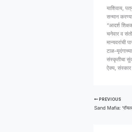
याशिवाय, पत्र
सन्मान करण्
“आदर्श शिक्ष
चनेवार व संतो
मान्यवरांची 
टाळ-मृदंगाच्
संस्कृतीचा स
ऐक्य, संस्का
PREVIOUS