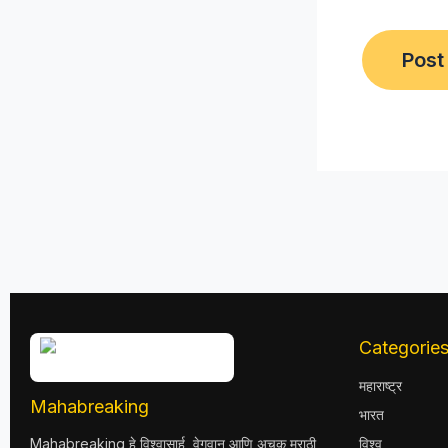
Categorie
महाराष्ट्र
Mahabreaking
भारत
Mahabreaking हे विश्वासार्ह, वेगवान आणि अचूक मराठी
विश्व