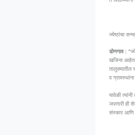
ज्येष्ठांचा स
डोणगाव :
“ज्य
खजिना आहेत,
तालुक्यातील घ
व ग्रामस्थांना
यावेळी त्यांन
जपणारी ही शेवट
संस्कार आणि म