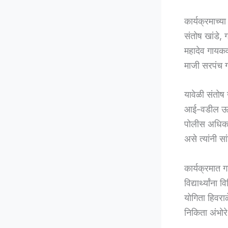
कार्यक्रमाच्य
संतोष खांडे,
महादेव गायकवा
माजी सरपंच ग
यावेळी संतोष ख
आई-वडील ऊसतो
पोलीस अधिकारी
असे त्यांनी सा
कार्यक्रमात 
विद्यार्थ्यांन
योगिता हिवराळ
निकिता अंभोरे