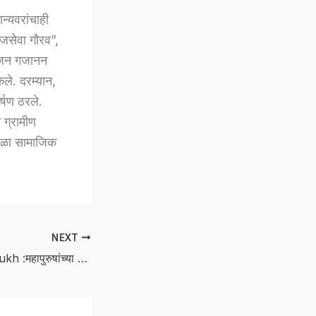
न्यवरांचाही
जसेवा गौरव”,
योजन गजानन
ेले. दरम्यान,
्षण ठरले.
 ग्रामीण
ोहळा सामाजिक
NEXT
MLA Nitin Deshmukh :महापुरुषांच्या प्रतिमांचा अभाव; आमदार नितीन देशमुखांचा संताप – दिग्रस येथील आमसभा तहकूब!