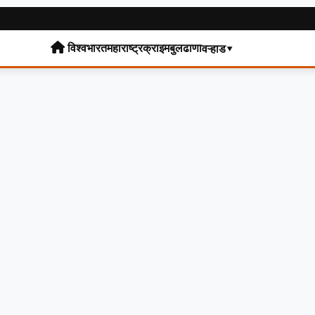
विश्व
भारत
महाराष्ट्र
क्राइम
बुलढाणा
वऱ्हाड▾