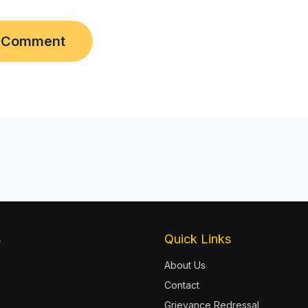
s
Quick Links
About Us
Contact
Grievance Redressal