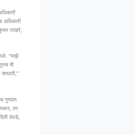
 अधिकारी
डळ अधिकारी
कुमार पाखरे,
केले. “माझे
तूनच मी
ी साधावी,”
ेच गुणवंत
रस्कार, तर
दिती धेवडे,