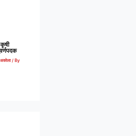
कृषी
 सुवर्णपदक
अकोला
/ By